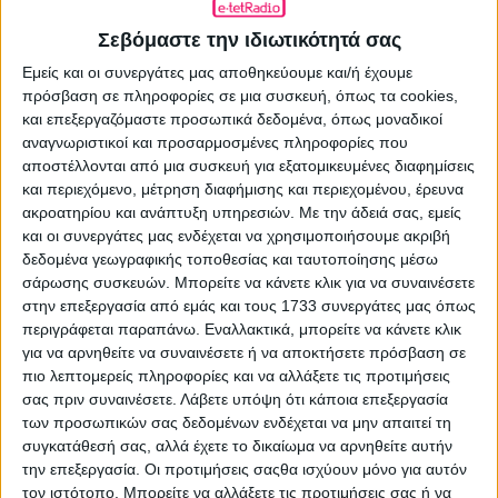
«Μπάσιμο» της Cosmote TV σε ΑΕΚ,
Παναθηναϊκό και άλλες 6 ομάδες
Σεβόμαστε την ιδιωτικότητά σας
13.07.2021 - 12:14
Εμείς και οι συνεργάτες μας αποθηκεύουμε και/ή έχουμε
πρόσβαση σε πληροφορίες σε μια συσκευή, όπως τα cookies,
ΔΙΑΒΆΣΤΕ ΠΕΡΙΣΣΌΤΕΡΑ
και επεξεργαζόμαστε προσωπικά δεδομένα, όπως μοναδικοί
αναγνωριστικοί και προσαρμοσμένες πληροφορίες που
αποστέλλονται από μια συσκευή για εξατομικευμένες διαφημίσεις
και περιεχόμενο, μέτρηση διαφήμισης και περιεχομένου, έρευνα
ακροατηρίου και ανάπτυξη υπηρεσιών.
Με την άδειά σας, εμείς
και οι συνεργάτες μας ενδέχεται να χρησιμοποιήσουμε ακριβή
δεδομένα γεωγραφικής τοποθεσίας και ταυτοποίησης μέσω
σάρωσης συσκευών. Μπορείτε να κάνετε κλικ για να συναινέσετε
στην επεξεργασία από εμάς και τους 1733 συνεργάτες μας όπως
περιγράφεται παραπάνω. Εναλλακτικά, μπορείτε να κάνετε κλικ
για να αρνηθείτε να συναινέσετε ή να αποκτήσετε πρόσβαση σε
πιο λεπτομερείς πληροφορίες και να αλλάξετε τις προτιμήσεις
Σταματάει από το Star η Κάτια
σας πριν συναινέσετε.
Λάβετε υπόψη ότι κάποια επεξεργασία
Μακρή
των προσωπικών σας δεδομένων ενδέχεται να μην απαιτεί τη
συγκατάθεσή σας, αλλά έχετε το δικαίωμα να αρνηθείτε αυτήν
12.07.2021 - 19:56
την επεξεργασία. Οι προτιμήσεις σαςθα ισχύουν μόνο για αυτόν
τον ιστότοπο. Μπορείτε να αλλάξετε τις προτιμήσεις σας ή να