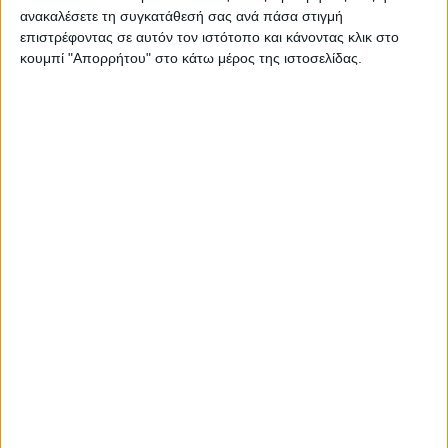
ΔΙΑΒΆΣΤΕ ΠΕΡΙΣΣΌΤΕΡΑ
ανακαλέσετε τη συγκατάθεσή σας ανά πάσα στιγμή
επιστρέφοντας σε αυτόν τον ιστότοπο και κάνοντας κλικ στο
κουμπί "Απορρήτου" στο κάτω μέρος της ιστοσελίδας.
Έρχεται και η διαδικτυακή έκδοση
του Nitro
12.07.2021 - 19:09
ΔΙΑΒΆΣΤΕ ΠΕΡΙΣΣΌΤΕΡΑ