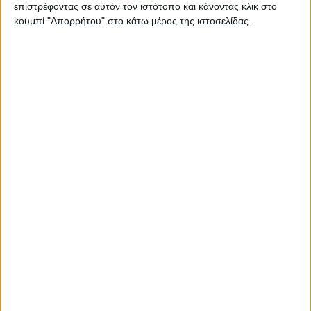
επιστρέφοντας σε αυτόν τον ιστότοπο και κάνοντας κλικ στο
κουμπί "Απορρήτου" στο κάτω μέρος της ιστοσελίδας.
Με νέα σήματα και γραφικά το Mega
27.06.2021 - 22:29
ΔΙΑΒΆΣΤΕ ΠΕΡΙΣΣΌΤΕΡΑ