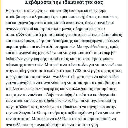
Σεβόμαστε την ιδιωτικότητά σας
ΔΙΑΒΆΣΤΕ ΠΕΡΙΣΣΌΤΕΡΑ
Εμείς και οι συνεργάτες μας αποθηκεύουμε και/ή έχουμε
πρόσβαση σε πληροφορίες σε μια συσκευή, όπως τα cookies,
και επεξεργαζόμαστε προσωπικά δεδομένα, όπως μοναδικοί
αναγνωριστικοί και προσαρμοσμένες πληροφορίες που
αποστέλλονται από μια συσκευή για εξατομικευμένες διαφημίσεις
και περιεχόμενο, μέτρηση διαφήμισης και περιεχομένου, έρευνα
ακροατηρίου και ανάπτυξη υπηρεσιών.
Με την άδειά σας, εμείς
και οι συνεργάτες μας ενδέχεται να χρησιμοποιήσουμε ακριβή
δεδομένα γεωγραφικής τοποθεσίας και ταυτοποίησης μέσω
σάρωσης συσκευών. Μπορείτε να κάνετε κλικ για να συναινέσετε
στην επεξεργασία από εμάς και τους 1733 συνεργάτες μας όπως
περιγράφεται παραπάνω. Εναλλακτικά, μπορείτε να κάνετε κλικ
Στη Nova οι αγώνες των Τσιτσιπά-
για να αρνηθείτε να συναινέσετε ή να αποκτήσετε πρόσβαση σε
Σάκκαρη για το 134ο Wimbledon
πιο λεπτομερείς πληροφορίες και να αλλάξετε τις προτιμήσεις
σας πριν συναινέσετε.
Λάβετε υπόψη ότι κάποια επεξεργασία
28.06.2021 - 12:06
των προσωπικών σας δεδομένων ενδέχεται να μην απαιτεί τη
συγκατάθεσή σας, αλλά έχετε το δικαίωμα να αρνηθείτε αυτήν
ΔΙΑΒΆΣΤΕ ΠΕΡΙΣΣΌΤΕΡΑ
την επεξεργασία. Οι προτιμήσεις σαςθα ισχύουν μόνο για αυτόν
τον ιστότοπο. Μπορείτε να αλλάξετε τις προτιμήσεις σας ή να
ανακαλέσετε τη συγκατάθεσή σας ανά πάσα στιγμή