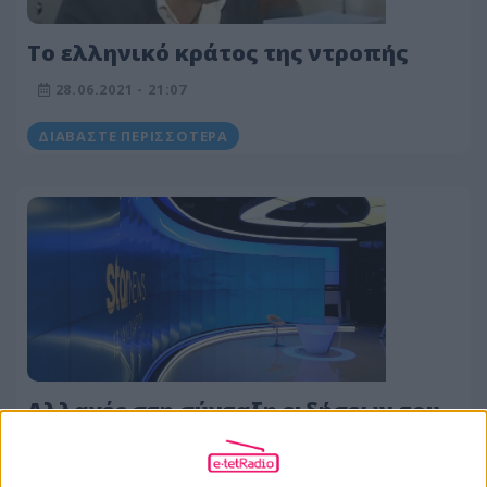
Το ελληνικό κράτος της ντροπής
28.06.2021 - 21:07
ΔΙΑΒΆΣΤΕ ΠΕΡΙΣΣΌΤΕΡΑ
Αλλαγές στη σύνταξη ειδήσεων του
Star
28.06.2021 - 14:26