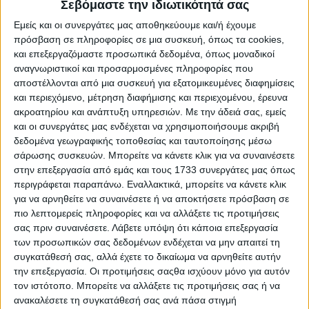
Πυξίδα»
Σεβόμαστε την ιδιωτικότητά σας
08.06.2021 - 20:42
Εμείς και οι συνεργάτες μας αποθηκεύουμε και/ή έχουμε
πρόσβαση σε πληροφορίες σε μια συσκευή, όπως τα cookies,
ΔΙΑΒΆΣΤΕ ΠΕΡΙΣΣΌΤΕΡΑ
και επεξεργαζόμαστε προσωπικά δεδομένα, όπως μοναδικοί
αναγνωριστικοί και προσαρμοσμένες πληροφορίες που
αποστέλλονται από μια συσκευή για εξατομικευμένες διαφημίσεις
και περιεχόμενο, μέτρηση διαφήμισης και περιεχομένου, έρευνα
ακροατηρίου και ανάπτυξη υπηρεσιών.
Με την άδειά σας, εμείς
και οι συνεργάτες μας ενδέχεται να χρησιμοποιήσουμε ακριβή
δεδομένα γεωγραφικής τοποθεσίας και ταυτοποίησης μέσω
σάρωσης συσκευών. Μπορείτε να κάνετε κλικ για να συναινέσετε
στην επεξεργασία από εμάς και τους 1733 συνεργάτες μας όπως
περιγράφεται παραπάνω. Εναλλακτικά, μπορείτε να κάνετε κλικ
για να αρνηθείτε να συναινέσετε ή να αποκτήσετε πρόσβαση σε
πιο λεπτομερείς πληροφορίες και να αλλάξετε τις προτιμήσεις
«Κάτι βλέπω, για να πάω από εκεί
σας πριν συναινέσετε.
Λάβετε υπόψη ότι κάποια επεξεργασία
να το τσακώσω»
των προσωπικών σας δεδομένων ενδέχεται να μην απαιτεί τη
συγκατάθεσή σας, αλλά έχετε το δικαίωμα να αρνηθείτε αυτήν
08.06.2021 - 18:06
την επεξεργασία. Οι προτιμήσεις σαςθα ισχύουν μόνο για αυτόν
τον ιστότοπο. Μπορείτε να αλλάξετε τις προτιμήσεις σας ή να
ΔΙΑΒΆΣΤΕ ΠΕΡΙΣΣΌΤΕΡΑ
ανακαλέσετε τη συγκατάθεσή σας ανά πάσα στιγμή