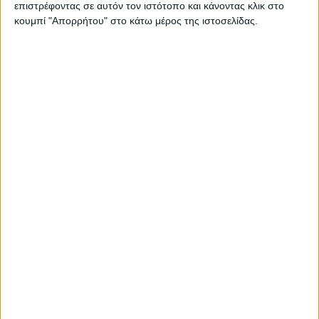
επιστρέφοντας σε αυτόν τον ιστότοπο και κάνοντας κλικ στο
κουμπί "Απορρήτου" στο κάτω μέρος της ιστοσελίδας.
Χάρης Θεοχάρης, εις διπλούν
08.06.2021 - 12:11
ΔΙΑΒΆΣΤΕ ΠΕΡΙΣΣΌΤΕΡΑ