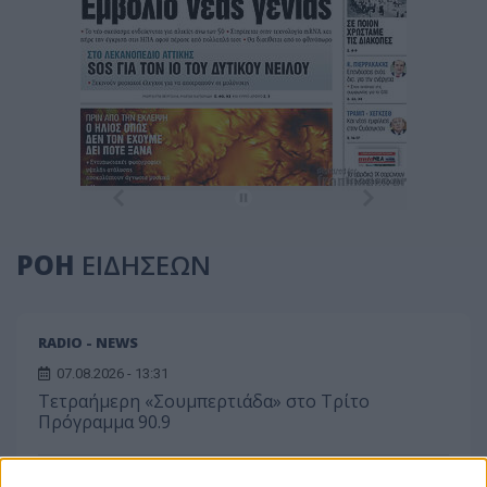
ΡΟΗ
ΕΙΔΗΣΕΩΝ
RADIO - NEWS
07.08.2026 - 13:31
Τετραήμερη «Σουμπερτιάδα» στο Τρίτο
Πρόγραμμα 90.9
MEDIA NEWS