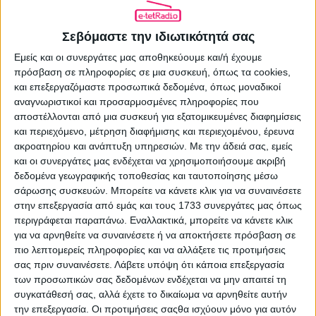
07.08.2026 - 13:15
«The Quiz With Balls»: Νέο τηλεπαιχνίδι στον
Σεβόμαστε την ιδιωτικότητά σας
ΣΚΑΪ με τον Γιάννη Τσιμιτσέλη
Εμείς και οι συνεργάτες μας αποθηκεύουμε και/ή έχουμε
πρόσβαση σε πληροφορίες σε μια συσκευή, όπως τα cookies,
και επεξεργαζόμαστε προσωπικά δεδομένα, όπως μοναδικοί
MEDIA NEWS
αναγνωριστικοί και προσαρμοσμένες πληροφορίες που
07.08.2026 - 11:35
αποστέλλονται από μια συσκευή για εξατομικευμένες διαφημίσεις
Σύγκρουση Γιάννη Αλαφούζου και Γρηγόρη
και περιεχόμενο, μέτρηση διαφήμισης και περιεχομένου, έρευνα
Δημητριάδη (update)
ακροατηρίου και ανάπτυξη υπηρεσιών.
Με την άδειά σας, εμείς
και οι συνεργάτες μας ενδέχεται να χρησιμοποιήσουμε ακριβή
δεδομένα γεωγραφικής τοποθεσίας και ταυτοποίησης μέσω
MEDIA NEWS
σάρωσης συσκευών. Μπορείτε να κάνετε κλικ για να συναινέσετε
07.08.2026 - 09:17
στην επεξεργασία από εμάς και τους 1733 συνεργάτες μας όπως
Ενώ το Mega News 104.6 ετοιμάζεται, το Mega
περιγράφεται παραπάνω. Εναλλακτικά, μπορείτε να κάνετε κλικ
News (σκέτο) παίρνει πρωτιές στα social media
για να αρνηθείτε να συναινέσετε ή να αποκτήσετε πρόσβαση σε
πιο λεπτομερείς πληροφορίες και να αλλάξετε τις προτιμήσεις
σας πριν συναινέσετε.
Λάβετε υπόψη ότι κάποια επεξεργασία
MEDIA NEWS
των προσωπικών σας δεδομένων ενδέχεται να μην απαιτεί τη
συγκατάθεσή σας, αλλά έχετε το δικαίωμα να αρνηθείτε αυτήν
07.08.2026 - 08:28
την επεξεργασία. Οι προτιμήσεις σαςθα ισχύουν μόνο για αυτόν
Ο Alpha θα προβάλλει το «Ριφιφί» της Cosmote