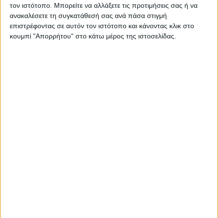
τον ιστότοπο. Μπορείτε να αλλάξετε τις προτιμήσεις σας ή να
TV
ανακαλέσετε τη συγκατάθεσή σας ανά πάσα στιγμή
επιστρέφοντας σε αυτόν τον ιστότοπο και κάνοντας κλικ στο
MEDIA NEWS
κουμπί "Απορρήτου" στο κάτω μέρος της ιστοσελίδας.
06.08.2026 - 17:26
Με μικρό αντίτιμο η συνδρομή στο Σπορ FM TV
MEDIA NEWS
06.08.2026 - 14:28
Η ΕΡΤ παρουσιάζει τη Μαρία Κάλλας ως
«Μήδεια» στην Επίδαυρο
SHOTS
05.08.2026 - 18:24
Το εθνικό τραύμα των πυρκαγιών και η αθέατη
παρανομία της τηλεοπτικής κάλυψης