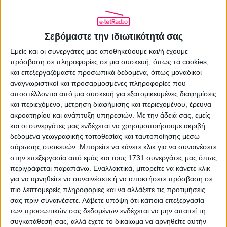
ΠΡΟΗΓΟΎΜΕΝΟ ΆΡΘΡΟ
Μια απόφαση του ΕΣΡ μπορεί να
οδηγήσει σε ντόμινο εξελίξεων στο
Σεβόμαστε την ιδιωτικότητά σας
τηλεοπτικό σκηνικό…
Εμείς και οι συνεργάτες μας αποθηκεύουμε και/ή έχουμε
24.05.2018 - 15:15
πρόσβαση σε πληροφορίες σε μια συσκευή, όπως τα cookies,
και επεξεργαζόμαστε προσωπικά δεδομένα, όπως μοναδικοί
αναγνωριστικοί και προσαρμοσμένες πληροφορίες που
αποστέλλονται από μια συσκευή για εξατομικευμένες διαφημίσεις
και περιεχόμενο, μέτρηση διαφήμισης και περιεχομένου, έρευνα
ΕΠΌΜΕΝΟ ΆΡΘΡΟ
ακροατηρίου και ανάπτυξη υπηρεσιών.
Με την άδειά σας, εμείς
Συχνότητες Θεσσαλονίκης
και οι συνεργάτες μας ενδέχεται να χρησιμοποιήσουμε ακριβή
δεδομένα γεωγραφικής τοποθεσίας και ταυτοποίησης μέσω
17.01.2016 - 13:39
σάρωσης συσκευών. Μπορείτε να κάνετε κλικ για να συναινέσετε
στην επεξεργασία από εμάς και τους 1731 συνεργάτες μας όπως
περιγράφεται παραπάνω. Εναλλακτικά, μπορείτε να κάνετε κλικ
για να αρνηθείτε να συναινέσετε ή να αποκτήσετε πρόσβαση σε
ΣΧΕΤΙΚΑ ΑΡΘΡΑ
πιο λεπτομερείς πληροφορίες και να αλλάξετε τις προτιμήσεις
σας πριν συναινέσετε.
Λάβετε υπόψη ότι κάποια επεξεργασία
των προσωπικών σας δεδομένων ενδέχεται να μην απαιτεί τη
συγκατάθεσή σας, αλλά έχετε το δικαίωμα να αρνηθείτε αυτήν