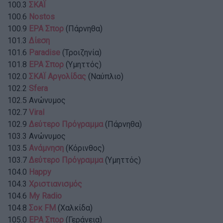
100.3
ΣΚΑΪ
100.6
Nostos
100.9
ΕΡΑ Σπορ
(Πάρνηθα)
101.3
Δίεση
101.6
Paradise
(Τροιζηνία)
101.8
ΕΡΑ Σπορ
(Υμηττός)
102.0
ΣΚΑΪ Αργολίδας
(Ναύπλιο)
102.2
Sfera
102.5 Ανώνυμος
102.7
Viral
102.9
Δεύτερο Πρόγραμμα
(Πάρνηθα)
103.3 Ανώνυμος
103.5
Ανάμνηση
(Κόρινθος)
103.7
Δεύτερο Πρόγραμμα
(Υμηττός)
104.0
Happy
104.3
Χριστιανισμός
104.6
My Radio
104.8
Σοκ FM
(Χαλκίδα)
105.0
ΕΡΑ Σπορ
(Γεράνεια)