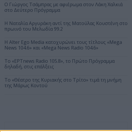
O Γιώργος Τσάμπρας με αφιέρωμα στον Λάκη Χαλκιά
στο Δεύτερο Πρόγραμμα
Η Ναταλία Αργυράκη αντί της Ματούλας Κουστένη στο
πρωινό του Μελωδία 99.2
Η Alter Ego Media κατοχυρώνει τους τίτλους «Mega
News 104.6» και «Mega News Radio 104.6»
Το «ΕΡΤnews Radio 105.8», το Πρώτο Πρόγραμμα
δηλαδή, στις επάλξεις
Το «Θέατρο της Κυριακής στο Τρίτο» τιμά τη μνήμη
της Μάρως Κοντού