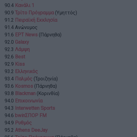
90.4
Κανάλι 1
90.9
Τρίτο Πρόγραμμα
(Υμηττός)
91.2
Πειραϊκή Εκκλησία
91.4 Ανώνυμος
91.6
ΕΡΤ News
(Πάρνηθα)
92.0
Galaxy
92.3
Λάμψη
92.6
Best
92.9
Kiss
93.2
Ελληνικός
93.4
Παλμός
(Τροιζηνία)
93.6
Kosmos
(Πάρνηθα)
93.8
Βlackman
(Κορινθία)
94.0
Επικοινωνία
94.3
Interwetten Sports
94.6
bwinΣΠΟΡ FM
94.9
Ρυθμός
95.2
Athens DeeJay