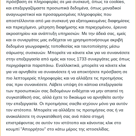
πρόσβαση σε πληροφορίες σε μια συσκευή, όπως τα cookies,
μπήκε το νέο έτος
και επεξεργαζόμαστε προσωπικά δεδομένα, όπως μοναδικοί
αναγνωριστικοί και προσαρμοσμένες πληροφορίες που
03.01.2022 - 14:00
αποστέλλονται από μια συσκευή για εξατομικευμένες διαφημίσεις
και περιεχόμενο, μέτρηση διαφήμισης και περιεχομένου, έρευνα
ΔΙΑΒΆΣΤΕ ΠΕΡΙΣΣΌΤΕΡΑ
ακροατηρίου και ανάπτυξη υπηρεσιών.
Με την άδειά σας, εμείς
και οι συνεργάτες μας ενδέχεται να χρησιμοποιήσουμε ακριβή
δεδομένα γεωγραφικής τοποθεσίας και ταυτοποίησης μέσω
σάρωσης συσκευών. Μπορείτε να κάνετε κλικ για να συναινέσετε
στην επεξεργασία από εμάς και τους 1733 συνεργάτες μας όπως
περιγράφεται παραπάνω. Εναλλακτικά, μπορείτε να κάνετε κλικ
για να αρνηθείτε να συναινέσετε ή να αποκτήσετε πρόσβαση σε
πιο λεπτομερείς πληροφορίες και να αλλάξετε τις προτιμήσεις
σας πριν συναινέσετε.
Λάβετε υπόψη ότι κάποια επεξεργασία
των προσωπικών σας δεδομένων ενδέχεται να μην απαιτεί τη
συγκατάθεσή σας, αλλά έχετε το δικαίωμα να αρνηθείτε αυτήν
την επεξεργασία. Οι προτιμήσεις σαςθα ισχύουν μόνο για αυτόν
Μισοί ξένοι, μισοί Έλληνες
τον ιστότοπο. Μπορείτε να αλλάξετε τις προτιμήσεις σας ή να
καλλιτέχνες στο airplay
ανακαλέσετε τη συγκατάθεσή σας ανά πάσα στιγμή
επιστρέφοντας σε αυτόν τον ιστότοπο και κάνοντας κλικ στο
28.12.2021 - 21:10
κουμπί "Απορρήτου" στο κάτω μέρος της ιστοσελίδας.