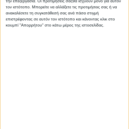
την επεξεργασία. Οι προτιμήσεις σαςθα ισχύουν μόνο για αυτόν
τον ιστότοπο. Μπορείτε να αλλάξετε τις προτιμήσεις σας ή να
ανακαλέσετε τη συγκατάθεσή σας ανά πάσα στιγμή
επιστρέφοντας σε αυτόν τον ιστότοπο και κάνοντας κλικ στο
25 νέους δημοσιογράφους προσέλαβε
κουμπί "Απορρήτου" στο κάτω μέρος της ιστοσελίδας.
το ΑΠΕ-ΜΠΕ
04.08.2026 - 11:22