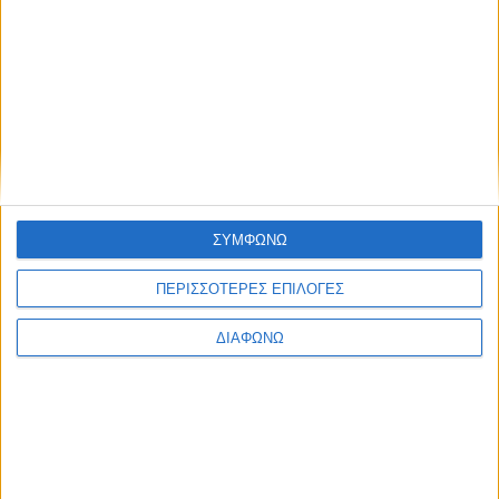
Οι τηλεοπτικές σειρές της σεζόν
2026-2027 (συνεχή updates)
17.07.2026 - 19:35
ΣΥΜΦΩΝΩ
ΠΕΡΙΣΣΟΤΕΡΕΣ ΕΠΙΛΟΓΕΣ
ΔΙΑΦΩΝΩ