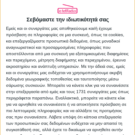
Σεβόμαστε την ιδιωτικότητά σας
Εμείς και οι συνεργάτες μας αποθηκεύουμε και/ή έχουμε
πρόσβαση σε πληροφορίες σε μια συσκευή, όπως τα cookies,
Επίθεση από χάκερς στο site της
και επεξεργαζόμαστε προσωπικά δεδομένα, όπως μοναδικοί
Αυγής και του 105.5 Στο Κόκκινο
αναγνωριστικοί και προσαρμοσμένες πληροφορίες που
αποστέλλονται από μια συσκευή για εξατομικευμένες διαφημίσεις
και περιεχόμενο, μέτρηση διαφήμισης και περιεχομένου, έρευνα
29.07.2026 - 15:37
ακροατηρίου και ανάπτυξη υπηρεσιών.
Με την άδειά σας, εμείς
και οι συνεργάτες μας ενδέχεται να χρησιμοποιήσουμε ακριβή
δεδομένα γεωγραφικής τοποθεσίας και ταυτοποίησης μέσω
σάρωσης συσκευών. Μπορείτε να κάνετε κλικ για να συναινέσετε
στην επεξεργασία από εμάς και τους 1731 συνεργάτες μας όπως
περιγράφεται παραπάνω. Εναλλακτικά, μπορείτε να κάνετε κλικ
για να αρνηθείτε να συναινέσετε ή να αποκτήσετε πρόσβαση σε
πιο λεπτομερείς πληροφορίες και να αλλάξετε τις προτιμήσεις
σας πριν συναινέσετε.
Λάβετε υπόψη ότι κάποια επεξεργασία
των προσωπικών σας δεδομένων ενδέχεται να μην απαιτεί τη
συγκατάθεσή σας, αλλά έχετε το δικαίωμα να αρνηθείτε αυτήν