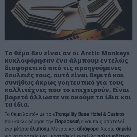
Το θέμα δεν είναι αν οι Arctic Monkeys
κυκλοφόρησαν ένα άλμπουμ εντελώς
διαφορετικό από τις προηγούμενες
δουλειές τους, αυτό είναι θεμιτό και
συνήθως άκρως γοητευτικό για τους
καλλιτέχνες που το επιχειρούν. Είναι
βαρετό άλλωστε να ακούμε τα ίδια και
τα ίδια.
Το θέμα λοιπόν με το
«Tranquility Base Hotel & Casino»
που κυκλοφόρησε την
Παρασκευή
είναι πως αποτελεί
ένα
μέτριο άλμπουμ
. Μέτριο και
αδιάφορο.
Χωρίς
σημεία
για να πιαστείς (να... κρατηθείς) εντελώς
παλιομοδίτικο,