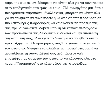
σάρωσης συσκευών. Μπορείτε να κάνετε κλικ για να συναινέσετε
στην επεξεργασία από εμάς και τους 1731 συνεργάτες μας όπως
περιγράφεται παραπάνω. Εναλλακτικά, μπορείτε να κάνετε κλικ
για να αρνηθείτε να συναινέσετε ή να αποκτήσετε πρόσβαση σε
πιο λεπτομερείς πληροφορίες και να αλλάξετε τις προτιμήσεις
Ο Μίκης Θεοδωράκης και ο Γρηγόρης
σας πριν συναινέσετε.
Λάβετε υπόψη ότι κάποια επεξεργασία
των προσωπικών σας δεδομένων ενδέχεται να μην απαιτεί τη
Μπιθικώτσης στη «Μουσική Βραδυά»
συγκατάθεσή σας, αλλά έχετε το δικαίωμα να αρνηθείτε αυτήν
του Γιώργου Παπαστεφάνου
την επεξεργασία. Οι προτιμήσεις σαςθα ισχύουν μόνο για αυτόν
τον ιστότοπο. Μπορείτε να αλλάξετε τις προτιμήσεις σας ή να
29.07.2026 - 12:05
ανακαλέσετε τη συγκατάθεσή σας ανά πάσα στιγμή
επιστρέφοντας σε αυτόν τον ιστότοπο και κάνοντας κλικ στο
κουμπί "Απορρήτου" στο κάτω μέρος της ιστοσελίδας.