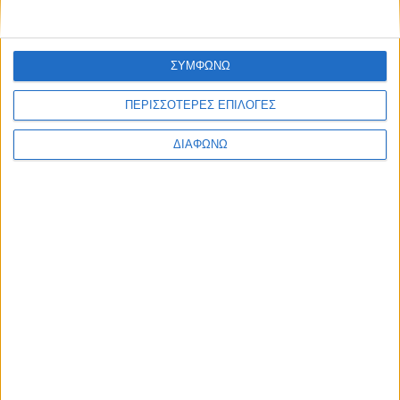
ΣΥΜΦΩΝΩ
ΠΕΡΙΣΣΟΤΕΡΕΣ ΕΠΙΛΟΓΕΣ
ΔΙΑΦΩΝΩ
Οι τηλεοπτικές σειρές της σεζόν
2026-2027 (συνεχή updates)
17.07.2026 - 19:35