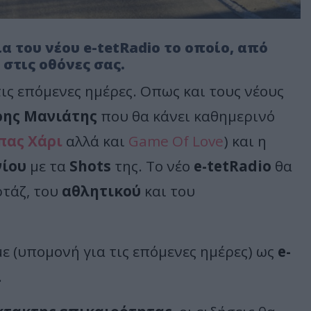
α του νέου e-tetRadio το οποίο, από
στις οθόνες σας.
ις επόμενες ημέρες. Οπως και τους νέους
ης Μανιάτης
που θα κάνει καθημερινό
πας Χάρι
αλλά και
Game Of Love
) και η
νίου
με τα
Shots
της. To νέο
e-tetRadio
θα
ρτάζ, του
αθλητικού
και του
με (υπομονή για τις επόμενες ημέρες) ως
e-
.