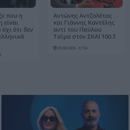
ξε που η
Αντώνης Αντζολέτος
η είναι
και Γιάννης Καντέλης
όχι ότι δεν
αντί του Παύλου
 ελληνικά
Τσίμα στον ΣΚΑΪ 100.3
05.08.2026 - 17:54
0