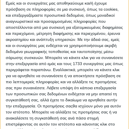
Εμείς και οι συνεργάτες μας αποθηκεύουμε και/ή έχουμε
30)
Mad 106.2
: 0,4%
πρόσβαση σε πληροφορίες σε μια συσκευή, όπως τα cookies,
και επεξεργαζόμαστε προσωπικά δεδομένα, όπως μοναδικοί
31)
Party 104
: 0,2%
αναγνωριστικοί και προσαρμοσμένες πληροφορίες που
αποστέλλονται από μια συσκευή για εξατομικευμένες διαφημίσεις
και περιεχόμενο, μέτρηση διαφήμισης και περιεχομένου, έρευνα
ακροατηρίου και ανάπτυξη υπηρεσιών.
Με την άδειά σας, εμείς
ΔΙΑΒΑΣΤΕ ΕΠΙΣΗΣ
και οι συνεργάτες μας ενδέχεται να χρησιμοποιήσουμε ακριβή
δεδομένα γεωγραφικής τοποθεσίας και ταυτοποίησης μέσω
Σε πτώση οι περισσότεροι ραδιοφωνικοί όμιλοι,
σάρωσης συσκευών. Μπορείτε να κάνετε κλικ για να συναινέσετε
μεγάλες κερδισμένες οι Αττικές Εκδόσεις
στην επεξεργασία από εμάς και τους 1733 συνεργάτες μας όπως
περιγράφεται παραπάνω. Εναλλακτικά, μπορείτε να κάνετε κλικ
(02-05) Ξημερώματα με Λάμψη 92.3 και ολίγη από
για να αρνηθείτε να συναινέσετε ή να αποκτήσετε πρόσβαση σε
bwinΣΠΟΡ FM 94.6 στην κορυφή
πιο λεπτομερείς πληροφορίες και να αλλάξετε τις προτιμήσεις
σας πριν συναινέσετε.
Λάβετε υπόψη ότι κάποια επεξεργασία
Ανέβηκε κι άλλο ο πρωτοπόρος ΣΚΑΪ 100.3, μεγάλος
των προσωπικών σας δεδομένων ενδέχεται να μην απαιτεί τη
κερδισμένος ο Athens DeeJay 95.2
συγκατάθεσή σας, αλλά έχετε το δικαίωμα να αρνηθείτε αυτήν
την επεξεργασία. Οι προτιμήσεις σαςθα ισχύουν μόνο για αυτόν
(00-02) Οι Αντύπας-Δεσύλλας ανέβασαν κι άλλο τον
τον ιστότοπο. Μπορείτε να αλλάξετε τις προτιμήσεις σας ή να
bwinΣΠΟΡ FM 94.6, μια ακόμη πρωτιά για τον Zeppelin
ανακαλέσετε τη συγκατάθεσή σας ανά πάσα στιγμή
106.7
επιστρέφοντας σε αυτόν τον ιστότοπο και κάνοντας κλικ στο