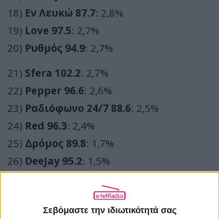
18)
Εν Λευκώ 87.7
: 2,8%
19)
Love 97.5
: 2,7%
20)
Ρυθμός 94.9
: 2,7%
21)
Sfera 102.2
: 2,7%
22)
Pepper 96.6
: 2,6%
23)
Ραδιόφωνο 24/7 88.6
: 2,5%
24)
Red 96.3
: 2,4%
25)
Δρόμος 89.8
: 1,7%
26)
DeeJay 95.2
: 1,5%
27)
Hit 88.9
: 1,3%
28)
Best 92.6
: 0,8%
Σεβόμαστε την ιδιωτικότητά σας
29)
Music 89.2
: 0,6%