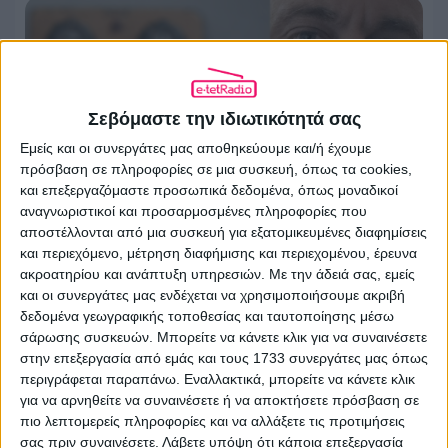
Σεβόμαστε την ιδιωτικότητά σας
Εμείς και οι συνεργάτες μας αποθηκεύουμε και/ή έχουμε
πρόσβαση σε πληροφορίες σε μια συσκευή, όπως τα cookies,
και επεξεργαζόμαστε προσωπικά δεδομένα, όπως μοναδικοί
αναγνωριστικοί και προσαρμοσμένες πληροφορίες που
αποστέλλονται από μια συσκευή για εξατομικευμένες διαφημίσεις
και περιεχόμενο, μέτρηση διαφήμισης και περιεχομένου, έρευνα
Πάνος Πουλίζος: Η μουσική δεν
ακροατηρίου και ανάπτυξη υπηρεσιών.
Με την άδειά σας, εμείς
αφήνει να σε «καταπιούν»
και οι συνεργάτες μας ενδέχεται να χρησιμοποιήσουμε ακριβή
δεδομένα γεωγραφικής τοποθεσίας και ταυτοποίησης μέσω
05.08.2026 - 17:08
σάρωσης συσκευών. Μπορείτε να κάνετε κλικ για να συναινέσετε
στην επεξεργασία από εμάς και τους 1733 συνεργάτες μας όπως
περιγράφεται παραπάνω. Εναλλακτικά, μπορείτε να κάνετε κλικ
για να αρνηθείτε να συναινέσετε ή να αποκτήσετε πρόσβαση σε
πιο λεπτομερείς πληροφορίες και να αλλάξετε τις προτιμήσεις
σας πριν συναινέσετε.
Λάβετε υπόψη ότι κάποια επεξεργασία