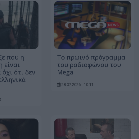
ξε που η
To πρωινό πρόγραμμα
η είναι
του ραδιοφώνου του
όχι ότι δεν
Mega
 ελληνικά
28.07.2026 - 10:11
0