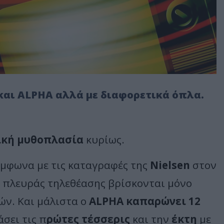
και ALPHA αλλά με διαφορετικά όπλα.
ική μυθοπλασία
κυρίως.
ύμφωνα με τις καταγραφές της
Nielsen
στον
 πλευράς τηλεθέασης βρίσκονται μόνο
ών. Και μάλιστα ο
ALPHA καπαρώνει 12
άσει τις π
ρώτες τέσσερις
και την
έκτη
με