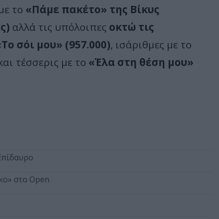
με το
«Πάμε πακέτο» της Βίκυς
ς)
αλλά τις υπόλοιπες
οκτώ τις
«Το σόι μου» (957.000)
, ισάριθμες με το
και τέσσερις με το
«Έλα στη θέση μου»
 Επίδαυρο
κο» στο Open