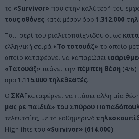
το
«Survivor»
που στην καλύτερή του εμφ
τους οθόνες
κατά μέσον όρο
1.312.000 τη
Τo... σερί του ριαλιτοπαίχνιδου όμως
κατα
ελληνική σειρά
«Το τατουάζ»
το οποίο μετ
οποίο καταφέρνει να καπαρώσει
ισάριθμε
«Τατουάζ»
πιάνει την
πέμπτη θέση
(4/6)
όρο
1.115.000 τηλεθεατές.
Ο
ΣΚΑΪ
καταφέρνει να πιάσει άλλη μία θέση
μας ρε παιδιά» του Σπύρου Παπαδόπουλο
τελευταίες, με το καθημερινό
τηλεσκουπίδι
Highlihts του
«Survivor» (614.000).