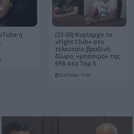
ouTube η
(22-00) Κυρίαρχο το
η
«Fight Club» στο
τελευταίο βραδινό
δίωρο, «μπάσιμο» της
0
ΕΡΑ στα Top 5
22.07.2026 - 17:49