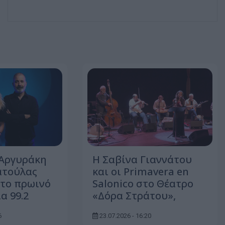
 Αργυράκη
Η Σαβίνα Γιαννάτου
ατούλας
και οι Primavera en
το πρωινό
Salonico στο Θέατρο
α 99.2
«Δόρα Στράτου»,
6
23.07.2026 - 16:20