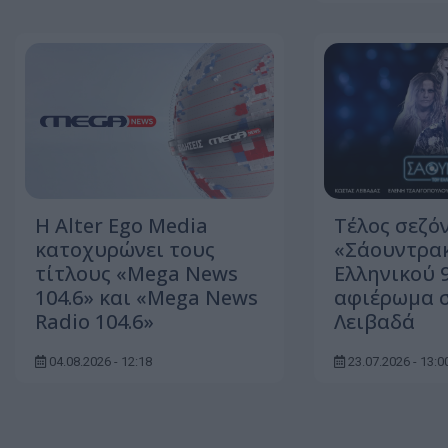
Η Alter Ego Media
Τέλος σεζόν
κατοχυρώνει τους
«Σάουντρακ
τίτλους «Mega News
Ελληνικού 9
104.6» και «Mega News
αφιέρωμα 
Radio 104.6»
Λειβαδά
04.08.2026 - 12:18
23.07.2026 - 13:0