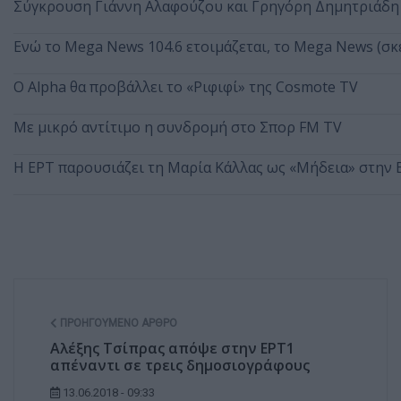
Σύγκρουση Γιάννη Αλαφούζου και Γρηγόρη Δημητριάδη 
Ενώ το Mega News 104.6 ετοιμάζεται, το Mega News (σκέ
Ο Alpha θα προβάλλει το «Ριφιφί» της Cosmote TV
Με μικρό αντίτιμο η συνδρομή στο Σπορ FM TV
Η ΕΡΤ παρουσιάζει τη Μαρία Κάλλας ως «Μήδεια» στην
ΠΡΟΗΓΟΎΜΕΝΟ ΆΡΘΡΟ
Αλέξης Τσίπρας απόψε στην ΕΡΤ1
απέναντι σε τρεις δημοσιογράφους
13.06.2018 - 09:33