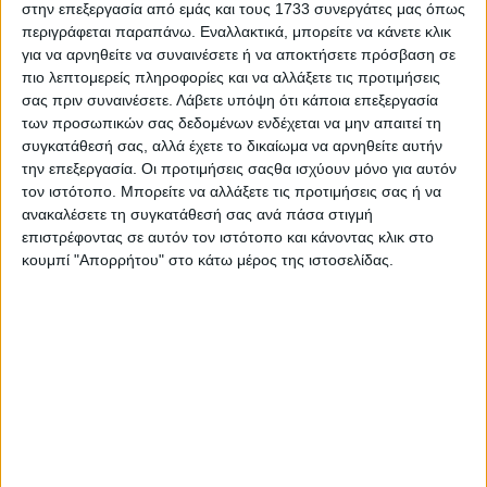
στην επεξεργασία από εμάς και τους 1733 συνεργάτες μας όπως
θα απευθυνθώ στο
Εθνικό Συμβούλιο
περιγράφεται παραπάνω. Εναλλακτικά, μπορείτε να κάνετε κλικ
Ραδιοτηλεόρασης (ΕΣΡ).
Στο κεφάλαιο
για να αρνηθείτε να συναινέσετε ή να αποκτήσετε πρόσβαση σε
πιο λεπτομερείς πληροφορίες και να αλλάξετε τις προτιμήσεις
ΣΤ' 'έλεγχος της ΕΡΤ στο άρθρο 20.1
σας πριν συναινέσετε.
Λάβετε υπόψη ότι κάποια επεξεργασία
των προσωπικών σας δεδομένων ενδέχεται να μην απαιτεί τη
αναφέρεται ότι η ΕΡΤ στο πρώτο τρίμηνο
συγκατάθεσή σας, αλλά έχετε το δικαίωμα να αρνηθείτε αυτήν
την επεξεργασία. Οι προτιμήσεις σαςθα ισχύουν μόνο για αυτόν
κάθε έτους καταθέτει έκθεση
τον ιστότοπο. Μπορείτε να αλλάξετε τις προτιμήσεις σας ή να
πεπραγμένων για τη διαφάνεια στην
ανακαλέσετε τη συγκατάθεσή σας ανά πάσα στιγμή
επιστρέφοντας σε αυτόν τον ιστότοπο και κάνοντας κλικ στο
χρήση του ανταποδοτικού τέλους.
κουμπί "Απορρήτου" στο κάτω μέρος της ιστοσελίδας.
Πρέπει να σημειωθεί ότι στο ίδιο
κεφάλαιο, άρθρο 20.3 βρίσκονται οι
διατάξεις για το ΚΕΕΠ και τα Συμβούλια
Κοινωνικού Ελέγχου.
5)
Στη βάση των ίδιων διατάξεων