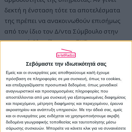
δεκτή η ένσταση τότε τα αποτελέσματα
της πρέπει να ανακοινωθούν επισήμως
από τον ίδιο τον Δ/ντα Σύμβουλο στην
προσεχή Ολομέλεια του ΣΚΕ.
3)
Στη βάση του ν.4324/15 του ΔΣ και των
αποφάσεων του ΔΣ στην ΕΡΤ στις 20/1/16
Σεβόμαστε την ιδιωτικότητά σας
θα προτείνω να αφιερώσει το
ΔΣ
μια
Εμείς και οι συνεργάτες μας αποθηκεύουμε και/ή έχουμε
πρόσβαση σε πληροφορίες σε μια συσκευή, όπως τα cookies,
συνεδρίαση
για την απάντηση στα
και επεξεργαζόμαστε προσωπικά δεδομένα, όπως μοναδικοί
αναγνωριστικοί και προσαρμοσμένες πληροφορίες που
Πορίσματα
των επιτροπών του ΣΚΕ και
αποστέλλονται από μια συσκευή για εξατομικευμένες διαφημίσεις
και περιεχόμενο, μέτρηση διαφήμισης και περιεχομένου, έρευνα
ακόμη καλύτερα να κάνει μια ανοικτή
ακροατηρίου και ανάπτυξη υπηρεσιών.
Με την άδειά σας, εμείς
συνεδρίαση στην Ολομέλειά του.
και οι συνεργάτες μας ενδέχεται να χρησιμοποιήσουμε ακριβή
δεδομένα γεωγραφικής τοποθεσίας και ταυτοποίησης μέσω
4)
Εάν δε γίνει τίποτε από τα παραπάνω
σάρωσης συσκευών. Μπορείτε να κάνετε κλικ για να συναινέσετε