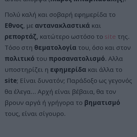
Πολύ καλή και σοβαρή εφημερίδα το
Εθνος
, με
αντανακλαστικά
και
ρεπορτάζ,
κατώτερο ωστόσο το
site
της.
Τόσο στη
θεματολογία
του, όσο και στον
πολιτικό
του
προσανατολισμό
. Αλλα
υποστηρίζει η
εφημερίδα
και άλλα το
site
; Είναι δυνατόν; Παράδοξο ως γεγονός
θα έλεγα... Αρχή είναι βέβαια, θα τον
βρουν αργά ή γρήγορα το
βηματισμό
τους, είναι σίγουρο.