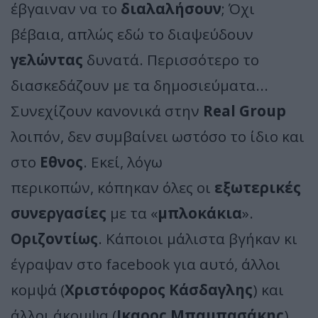
έβγαιναν να το
διαλαλήσουν
; Όχι
βέβαια, απλώς εδώ το διαψεύδουν
γελώντας
δυνατά. Περισσότερο το
διασκεδάζουν με τα δημοσιεύματα...
Συνεχίζουν κανονικά στην
Real Group
λοιπόν, δεν συμβαίνει ωστόσο το ίδιο και
στο
Εθνος
. Εκεί, λόγω
περικοπών, κόπηκαν όλες οι
εξωτερικές
συνεργασίες
με τα «
μπλοκάκια
».
Οριζοντίως
. Κάποιοι μάλιστα βγήκαν κι
έγραψαν στο facebook για αυτό, άλλοι
κομψά (
Χριστόφορος Κάσδαγλης
) και
άλλοι άκομψα (
Ικαρος Μπαμπασάκης
).