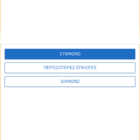
ΣΥΜΦΩΝΩ
ΠΕΡΙΣΣΟΤΕΡΕΣ ΕΠΙΛΟΓΕΣ
ΔΙΑΦΩΝΩ
Οι τηλεοπτικές σειρές της σεζόν
2026-2027 (συνεχή updates)
17.07.2026 - 19:35