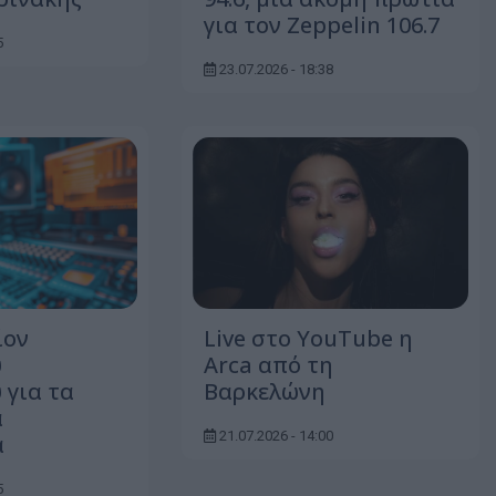
για τον Zeppelin 106.7
5
23.07.2026 - 18:38
ίον
Live στο YouTube η
υ
Arca από τη
 για τα
Βαρκελώνη
ά
21.07.2026 - 14:00
α
5