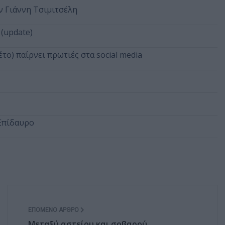
ον Γιάννη Τσιμιτσέλη
(update)
το) παίρνει πρωτιές στα social media
 Επίδαυρο
ΕΠΌΜΕΝΟ ΆΡΘΡΟ
Μεταξύ αστείου και σοβαρού