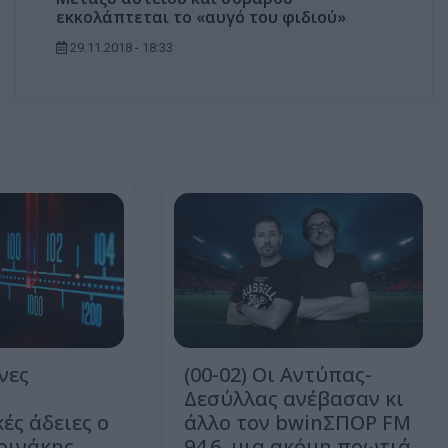
εκκολάπτεται το «αυγό του φιδιού»
29.11.2018 - 18:33
νες
(00-02) Οι Αντύπας-
Δεσύλλας ανέβασαν κι
ές άδειες ο
άλλο τον bwinΣΠΟΡ FM
ρινάκης
94.6, μια ακόμη πρωτιά