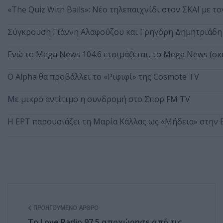
«The Quiz With Balls»: Νέο τηλεπαιχνίδι στον ΣΚΑΪ με τ
Σύγκρουση Γιάννη Αλαφούζου και Γρηγόρη Δημητριάδη 
Ενώ το Mega News 104.6 ετοιμάζεται, το Mega News (σκέ
Ο Alpha θα προβάλλει το «Ριφιφί» της Cosmote TV
Με μικρό αντίτιμο η συνδρομή στο Σπορ FM TV
Η ΕΡΤ παρουσιάζει τη Μαρία Κάλλας ως «Μήδεια» στην
ΠΡΟΗΓΟΎΜΕΝΟ ΆΡΘΡΟ
Το Love Radio 97.5 αποχώρησε από τις