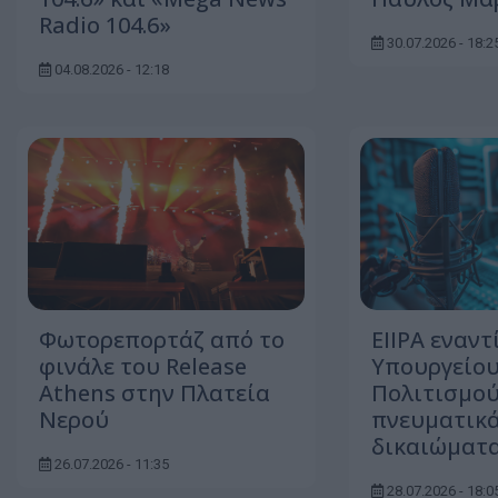
Radio 104.6»
30.07.2026 - 18:2
04.08.2026 - 12:18
Φωτορεπορτάζ από το
ΕΙΙΡΑ εναντ
φινάλε του Release
Υπουργείο
Athens στην Πλατεία
Πολιτισμού
Νερού
πνευματικ
δικαιώματ
26.07.2026 - 11:35
28.07.2026 - 18:0