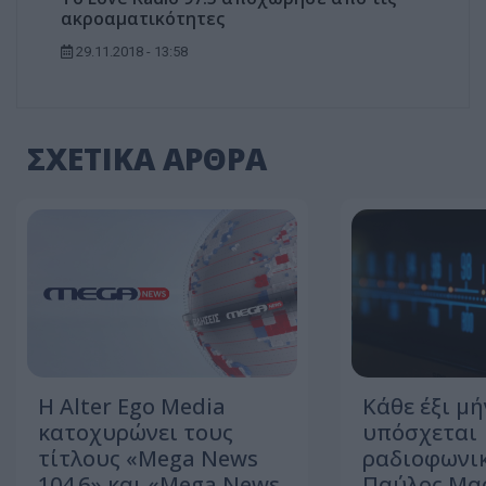
ακροαματικότητες
29.11.2018 - 13:58
ΣΧΕΤΙΚΑ ΑΡΘΡΑ
Η Alter Ego Media
Κάθε έξι μή
κατοχυρώνει τους
υπόσχεται
τίτλους «Mega News
ραδιοφωνικ
104.6» και «Mega News
Παύλος Μα