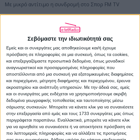
Με μικρό αντίτιμο η συνδρομή στο Σπορ FM TV
Η ΕΡΤ παρουσιάζει τη Μαρία Κάλλας ως «Μήδεια»
στην Επίδαυρο
Σεβόμαστε την ιδιωτικότητά σας
Εμείς και οι συνεργάτες μας αποθηκεύουμε και/ή έχουμε
πρόσβαση σε πληροφορίες σε μια συσκευή, όπως τα cookies,
και επεξεργαζόμαστε προσωπικά δεδομένα, όπως μοναδικοί
αναγνωριστικοί και προσαρμοσμένες πληροφορίες που
αποστέλλονται από μια συσκευή για εξατομικευμένες διαφημίσεις
ΠΡΟΗΓΟΎΜΕΝΟ ΆΡΘΡΟ
και περιεχόμενο, μέτρηση διαφήμισης και περιεχομένου, έρευνα
Το Survivor καταπίνει και το «Στην Υγειά
ακροατηρίου και ανάπτυξη υπηρεσιών.
Με την άδειά σας, εμείς
μας»
και οι συνεργάτες μας ενδέχεται να χρησιμοποιήσουμε ακριβή
δεδομένα γεωγραφικής τοποθεσίας και ταυτοποίησης μέσω
21.01.2019 - 14:02
σάρωσης συσκευών. Μπορείτε να κάνετε κλικ για να συναινέσετε
στην επεξεργασία από εμάς και τους 1733 συνεργάτες μας όπως
περιγράφεται παραπάνω. Εναλλακτικά, μπορείτε να κάνετε κλικ
για να αρνηθείτε να συναινέσετε ή να αποκτήσετε πρόσβαση σε
πιο λεπτομερείς πληροφορίες και να αλλάξετε τις προτιμήσεις
ΕΠΌΜΕΝΟ ΆΡΘΡΟ
σας πριν συναινέσετε.
Λάβετε υπόψη ότι κάποια επεξεργασία