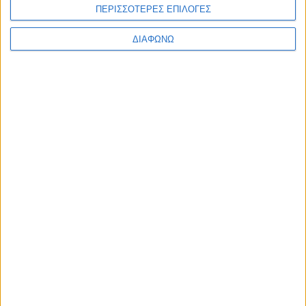
ΠΕΡΙΣΣΟΤΕΡΕΣ ΕΠΙΛΟΓΕΣ
ΔΙΑΦΩΝΩ
Με μικρό αντίτιμο η συνδρομή στο
Σπορ FM TV
06.08.2026 - 17:26