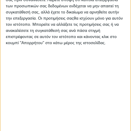
«Ξεκινάμε από το Δημοτικό»
των προσωπικών σας δεδομένων ενδέχεται να μην απαιτεί τη
συγκατάθεσή σας, αλλά έχετε το δικαίωμα να αρνηθείτε αυτήν
21.01.2019 - 15:46
την επεξεργασία. Οι προτιμήσεις σαςθα ισχύουν μόνο για αυτόν
τον ιστότοπο. Μπορείτε να αλλάξετε τις προτιμήσεις σας ή να
ανακαλέσετε τη συγκατάθεσή σας ανά πάσα στιγμή
επιστρέφοντας σε αυτόν τον ιστότοπο και κάνοντας κλικ στο
ΣΧΕΤΙΚΑ ΑΡΘΡΑ
κουμπί "Απορρήτου" στο κάτω μέρος της ιστοσελίδας.