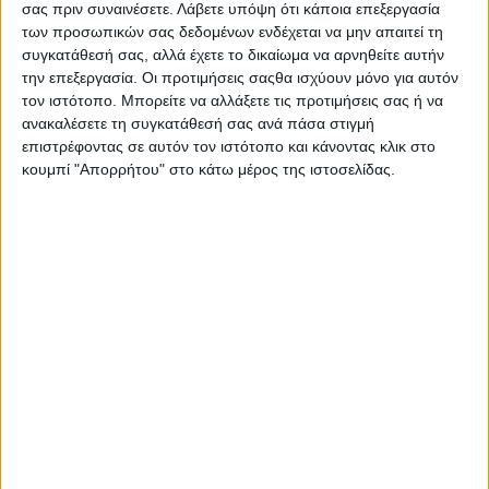
σας πριν συναινέσετε.
Λάβετε υπόψη ότι κάποια επεξεργασία
των προσωπικών σας δεδομένων ενδέχεται να μην απαιτεί τη
συγκατάθεσή σας, αλλά έχετε το δικαίωμα να αρνηθείτε αυτήν
την επεξεργασία. Οι προτιμήσεις σαςθα ισχύουν μόνο για αυτόν
τον ιστότοπο. Μπορείτε να αλλάξετε τις προτιμήσεις σας ή να
ανακαλέσετε τη συγκατάθεσή σας ανά πάσα στιγμή
επιστρέφοντας σε αυτόν τον ιστότοπο και κάνοντας κλικ στο
κουμπί "Απορρήτου" στο κάτω μέρος της ιστοσελίδας.
Κερδισμένοι ο Alpha και το Mega με
επαναλήψεις, και ο ΣΚΑΪ και το Open
με ενημέρωση
27.07.2026 - 16:15