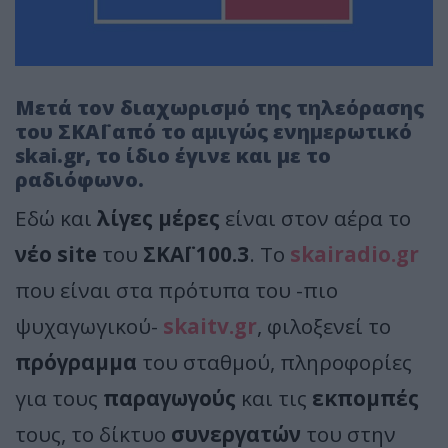
Μετά τον διαχωρισμό της τηλεόρασης
του ΣΚΑΪ από το αμιγώς ενημερωτικό
skai.gr, το ίδιο έγινε και με το
ραδιόφωνο.
Εδώ και
λίγες μέρες
είναι στον αέρα το
νέο site
του
ΣΚΑΪ 100.3
. Το
skairadio.gr
που είναι στα πρότυπα του -πιο
ψυχαγωγικού-
skaitv.gr
, φιλοξενεί το
πρόγραμμα
του σταθμού, πληροφορίες
για τους
παραγωγούς
και τις
εκπομπές
τους, το δίκτυο
συνεργατών
του στην