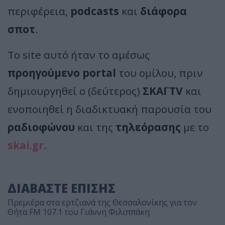
περιφέρεια,
podcasts
και
διάφορα
σποτ
.
Το site αυτό ήταν το αμέσως
προηγούμενο portal
του ομίλου, πριν
δημιουργηθεί ο (δεύτερος)
ΣΚΑΪ TV
και
ενοποιηθεί η διαδικτυακή παρουσία του
ραδιοφώνου
και της
τηλεόρασης
με το
skai.gr
.
ΔΙΑΒΑΣΤΕ ΕΠΙΣΗΣ
Πρεμιέρα στα ερτζιανά της Θεσσαλονίκης για τον
Θήτα FM 107.1 του Γιάννη Φιλιππάκη