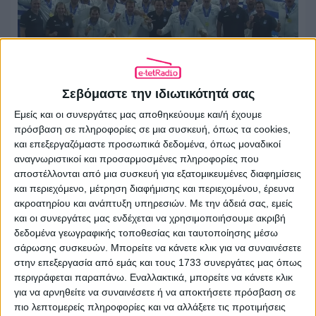
Σεβόμαστε την ιδιωτικότητά σας
Εμείς και οι συνεργάτες μας αποθηκεύουμε και/ή έχουμε
πρόσβαση σε πληροφορίες σε μια συσκευή, όπως τα cookies,
Χωρίς δημοσιογράφο η ΕΡΤ στον
και επεξεργαζόμαστε προσωπικά δεδομένα, όπως μοναδικοί
τελικό της Εθνικής πόλο που πήραμε
αναγνωριστικοί και προσαρμοσμένες πληροφορίες που
αποστέλλονται από μια συσκευή για εξατομικευμένες διαφημίσεις
το χρυσό
και περιεχόμενο, μέτρηση διαφήμισης και περιεχομένου, έρευνα
ακροατηρίου και ανάπτυξη υπηρεσιών.
Με την άδειά σας, εμείς
27.07.2026 - 13:52
και οι συνεργάτες μας ενδέχεται να χρησιμοποιήσουμε ακριβή
δεδομένα γεωγραφικής τοποθεσίας και ταυτοποίησης μέσω
σάρωσης συσκευών. Μπορείτε να κάνετε κλικ για να συναινέσετε
στην επεξεργασία από εμάς και τους 1733 συνεργάτες μας όπως
περιγράφεται παραπάνω. Εναλλακτικά, μπορείτε να κάνετε κλικ
για να αρνηθείτε να συναινέσετε ή να αποκτήσετε πρόσβαση σε
πιο λεπτομερείς πληροφορίες και να αλλάξετε τις προτιμήσεις