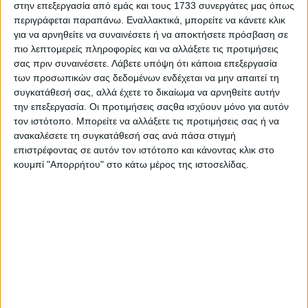
στην επεξεργασία από εμάς και τους 1733 συνεργάτες μας όπως
περιγράφεται παραπάνω. Εναλλακτικά, μπορείτε να κάνετε κλικ
για να αρνηθείτε να συναινέσετε ή να αποκτήσετε πρόσβαση σε
πιο λεπτομερείς πληροφορίες και να αλλάξετε τις προτιμήσεις
σας πριν συναινέσετε.
Λάβετε υπόψη ότι κάποια επεξεργασία
Εβδομάδα με μουσικές του Hans
των προσωπικών σας δεδομένων ενδέχεται να μην απαιτεί τη
Zimmer στον 9.58 FM της ΕΡΤ3
συγκατάθεσή σας, αλλά έχετε το δικαίωμα να αρνηθείτε αυτήν
την επεξεργασία. Οι προτιμήσεις σαςθα ισχύουν μόνο για αυτόν
25.07.2026 - 12:28
τον ιστότοπο. Μπορείτε να αλλάξετε τις προτιμήσεις σας ή να
ανακαλέσετε τη συγκατάθεσή σας ανά πάσα στιγμή
επιστρέφοντας σε αυτόν τον ιστότοπο και κάνοντας κλικ στο
κουμπί "Απορρήτου" στο κάτω μέρος της ιστοσελίδας.