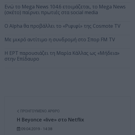
Ενώ το Mega News 104.6 ετοιμάζεται, το Mega News
(σκέτο) παίρνει πρωτιές στα social media
Ο Alpha θα προβάλλει το «Ριφιφί» της Cosmote TV
Με μικρό αντίτιμο η συνδρομή στο Σπορ FM TV
Η ΕΡΤ παρουσιάζει τη Μαρία Κάλλας ως «Μήδεια»
στην Επίδαυρο
ΠΡΟΗΓΟΎΜΕΝΟ ΆΡΘΡΟ
Η Beyonce «live» στο Netflix
09.04.2019 - 14:38