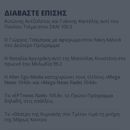
ΔΙΑΒΑΣΤΕ ΕΠΙΣΗΣ
Αντώνης Αντζολέτος και Γιάννης Καντέλης αντί του
Παύλου Τσίμα στον ΣΚΑΪ 100.3
O Γιώργος Τσάμπρας με αφιέρωμα στον Λάκη Χαλκιά
στο Δεύτερο Πρόγραμμα
Η Ναταλία Αργυράκη αντί της Ματούλας Κουστένη στο
πρωινό του Μελωδία 99.2
Η Alter Ego Media κατοχυρώνει τους τίτλους «Mega
News 104.6» και «Mega News Radio 104.6»
Το «ΕΡΤnews Radio 105.8», το Πρώτο Πρόγραμμα
δηλαδή, στις επάλξεις
Το «Θέατρο της Κυριακής στο Τρίτο» τιμά τη μνήμη
της Μάρως Κοντού