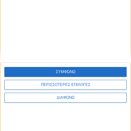
Το εθνικό τραύμα των πυρκαγιών
και η αθέατη παρανομία της
τηλεοπτικής κάλυψης
05.08.2026 - 18:24
ΣΥΜΦΩΝΩ
ΠΕΡΙΣΣΟΤΕΡΕΣ ΕΠΙΛΟΓΕΣ
ΔΙΑΦΩΝΩ
Οι τηλεοπτικές σειρές της σεζόν
2026-2027 (συνεχή updates)