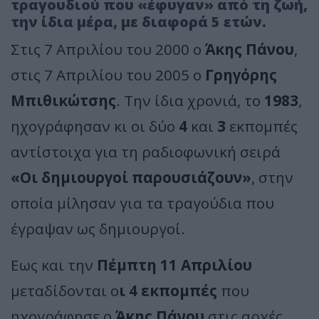
τραγουδιού που «έφυγαν» από τη ζωή,
την ίδια μέρα, με διαφορά 5 ετών.
Στις 7 Απριλίου του 2000 ο
Άκης Πάνου
,
στις 7 Απριλίου του 2005 ο
Γρηγόρης
Μπιθικώτσης
. Την ίδια χρονιά, το
1983
,
ηχογράφησαν κι οι δύο
4
και
3
εκπομπές
αντίστοιχα για τη ραδιοφωνική σειρά
«Οι δημιουργοί παρουσιάζουν»
, στην
οποία μίλησαν για τα τραγούδια που
έγραψαν ως δημιουργοί.
Εως και την
Πέμπτη 11 Απριλίου
μεταδίδονται ο
ι 4 εκπομπές
που
ηχογράφησε ο
Άκης Πάνου
στις αρχές