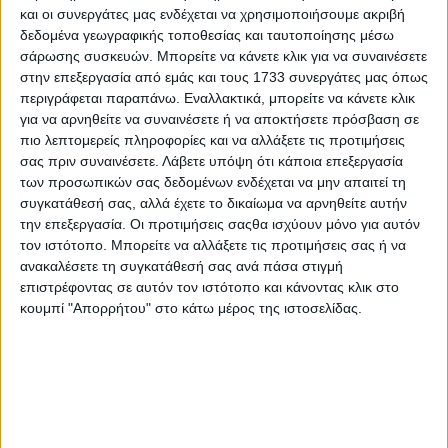
30.07.2026 - 16:40
και οι συνεργάτες μας ενδέχεται να χρησιμοποιήσουμε ακριβή
δεδομένα γεωγραφικής τοποθεσίας και ταυτοποίησης μέσω
σάρωσης συσκευών. Μπορείτε να κάνετε κλικ για να συναινέσετε
στην επεξεργασία από εμάς και τους 1733 συνεργάτες μας όπως
περιγράφεται παραπάνω. Εναλλακτικά, μπορείτε να κάνετε κλικ
για να αρνηθείτε να συναινέσετε ή να αποκτήσετε πρόσβαση σε
πιο λεπτομερείς πληροφορίες και να αλλάξετε τις προτιμήσεις
σας πριν συναινέσετε.
Λάβετε υπόψη ότι κάποια επεξεργασία
των προσωπικών σας δεδομένων ενδέχεται να μην απαιτεί τη
συγκατάθεσή σας, αλλά έχετε το δικαίωμα να αρνηθείτε αυτήν
την επεξεργασία. Οι προτιμήσεις σαςθα ισχύουν μόνο για αυτόν
τον ιστότοπο. Μπορείτε να αλλάξετε τις προτιμήσεις σας ή να
ανακαλέσετε τη συγκατάθεσή σας ανά πάσα στιγμή
επιστρέφοντας σε αυτόν τον ιστότοπο και κάνοντας κλικ στο
κουμπί "Απορρήτου" στο κάτω μέρος της ιστοσελίδας.
ΕΣΗΕΑ: «Θεσμική νίκη των
δημοσιογράφων η ψήφιση του νόμου
για τα SLAPPs»
03.08.2026 - 18:44