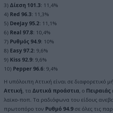
3)
Δίεση 101.3
: 11,4%
4)
Red 96.3
: 11,3%
5)
DeeJay 95.2
: 11,1%
6)
Real 97.8
: 10,4%
7)
Ρυθμός 94.9
: 10%
8)
Easy 97.2
: 9,6%
9)
Kiss 92.9
: 9,6%
10)
Pepper 96.6
: 9,4%
Η υπόλοιπη Αττική είναι σε διαφορετικό μ
Αττική
, τα
Δυτικά προάστια
, ο
Πειραιάς
λαϊκο-ποπ. Τα ραδιόφωνα του είδους ανεβα
πρωτοπόρο τον
Ρυθμό 94.9
σε όλες τις πα