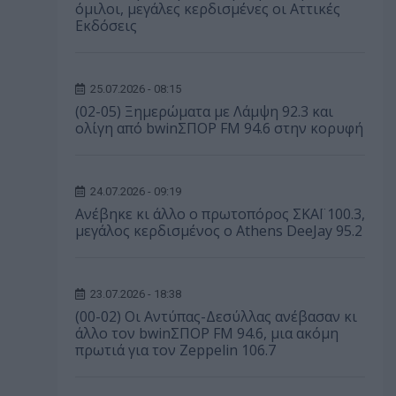
όμιλοι, μεγάλες κερδισμένες οι Αττικές
Εκδόσεις
25.07.2026 - 08:15
(02-05) Ξημερώματα με Λάμψη 92.3 και
ολίγη από bwinΣΠΟΡ FM 94.6 στην κορυφή
24.07.2026 - 09:19
Ανέβηκε κι άλλο ο πρωτοπόρος ΣΚΑΪ 100.3,
μεγάλος κερδισμένος ο Athens DeeJay 95.2
23.07.2026 - 18:38
(00-02) Οι Αντύπας-Δεσύλλας ανέβασαν κι
άλλο τον bwinΣΠΟΡ FM 94.6, μια ακόμη
πρωτιά για τον Zeppelin 106.7