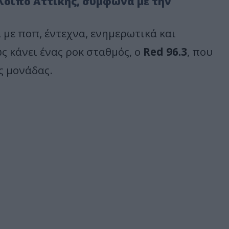
λοιπο Αττικής, σύμφωνα με την
, με ποπ, έντεχνα, ενημερωτικά και
 κάνει ένας ροκ σταθμός, ο
Red 96.3
, που
ς μονάδας.