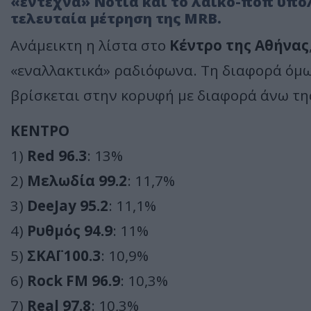
«έντεχνα» Νότια και το λαϊκο-ποπ υπό
τελευταία μέτρηση της MRB.
Ανάμεικτη η λίστα στο
Κέντρο της Αθήνας
«εναλλακτικά» ραδιόφωνα. Τη διαφορά όμως
βρίσκεται στην κορυφή με διαφορά άνω τη
ΚΕΝΤΡΟ
1)
Red 96.3
: 13%
2)
Μελωδία 99.2
: 11,7%
3)
DeeJay 95.2
: 11,1%
4)
Ρυθμός 94.9
: 11%
5)
ΣΚΑΪ 100.3
: 10,9%
6)
Rock FM 96.9
: 10,3%
7)
Real 97.8
: 10,3%