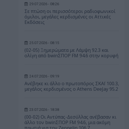
29.07.2026 - 08:26
Σε πτώση οι περισσότεροι ραδιοφωνικοί
όμιλοι, μεγάλες κερδισμένες οι Αττικές
Εκδόσεις
25.07.2026 - 08:15
(02-05) Ξημερώματα με Λάμψη 92.3 και
ολίγη από bwinΣΠΟΡ FM 94.6 στην κορυφή
24.07.2026 - 09:19
Ανέβηκε κι άλλο ο πρωτοπόρος ΣΚΑΪ 100.3,
μεγάλος κερδισμένος ο Athens DeeJay 95.2
23.07.2026 - 18:38
(00-02) Οι Αντύπας-Δεσύλλας ανέβασαν κι
άλλο τον bwinΣΠΟΡ FM 94.6, μια ακόμη
πρωτιά για τον Zeppelin 106.7