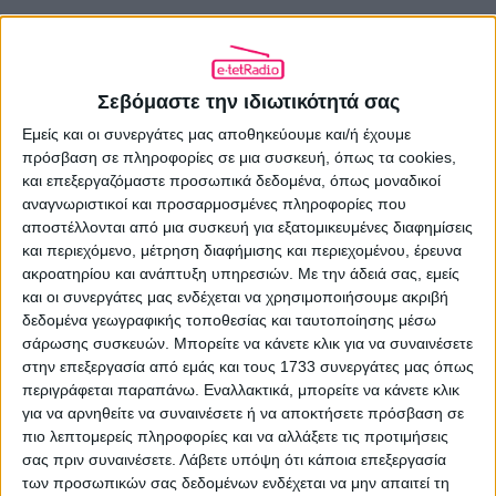
Σεβόμαστε την ιδιωτικότητά σας
ΠΡΟΗΓΟΎΜΕΝΟ ΆΡΘΡΟ
Εμείς και οι συνεργάτες μας αποθηκεύουμε και/ή έχουμε
Ακουστική indie-folk στην Αγγλικανική
πρόσβαση σε πληροφορίες σε μια συσκευή, όπως τα cookies,
Εκκλησία από την Ειρήνη Σκυλακάκη
και επεξεργαζόμαστε προσωπικά δεδομένα, όπως μοναδικοί
26.09.2019 - 13:23
αναγνωριστικοί και προσαρμοσμένες πληροφορίες που
αποστέλλονται από μια συσκευή για εξατομικευμένες διαφημίσεις
και περιεχόμενο, μέτρηση διαφήμισης και περιεχομένου, έρευνα
ακροατηρίου και ανάπτυξη υπηρεσιών.
Με την άδειά σας, εμείς
και οι συνεργάτες μας ενδέχεται να χρησιμοποιήσουμε ακριβή
ΕΠΌΜΕΝΟ ΆΡΘΡΟ
δεδομένα γεωγραφικής τοποθεσίας και ταυτοποίησης μέσω
Ακυρώνεται η συναυλία του Σταμάτη
σάρωσης συσκευών. Μπορείτε να κάνετε κλικ για να συναινέσετε
Κόκοτα στο Ηρώδειο - Επιστροφή
στην επεξεργασία από εμάς και τους 1733 συνεργάτες μας όπως
εισιτηρίων
περιγράφεται παραπάνω. Εναλλακτικά, μπορείτε να κάνετε κλικ
για να αρνηθείτε να συναινέσετε ή να αποκτήσετε πρόσβαση σε
26.09.2019 - 14:29
πιο λεπτομερείς πληροφορίες και να αλλάξετε τις προτιμήσεις
σας πριν συναινέσετε.
Λάβετε υπόψη ότι κάποια επεξεργασία
των προσωπικών σας δεδομένων ενδέχεται να μην απαιτεί τη