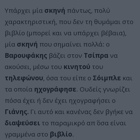
Υπάρχει μία
σκηνή
πάντως, πολύ
χαρακτηριστική, που δεν τη θυμάμαι στο
βιβλίο (μπορεί και να υπάρχει βέβαια),
μία
σκηνή
που σημαίνει πολλά: ο
Βαρουφάκης
βάζει στον
Τσίπρα
να
ακούσει, μέσω του
κινητού
του
τηλεφώνου
, όσα του είπε ο
Σόιμπλε
και
τα οποία
ηχογράφησε
. Ουδείς γνωρίζει
πόσα έχει ή δεν έχει ηχογραφήσει ο
Γιάνης.
Γι αυτό και κανένας δεν βγήκε να
διαψεύσει
το παραμικρό απ΄ όσα είναι
γραμμένα στο
βιβλίο
.