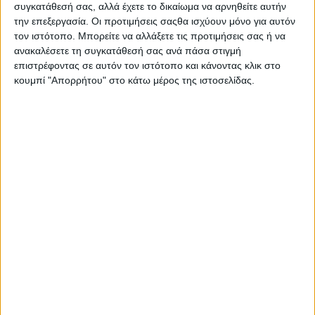
συγκατάθεσή σας, αλλά έχετε το δικαίωμα να αρνηθείτε αυτήν
ΣΧΕΤΙΚΑ ΑΡΘΡΑ
την επεξεργασία. Οι προτιμήσεις σαςθα ισχύουν μόνο για αυτόν
τον ιστότοπο. Μπορείτε να αλλάξετε τις προτιμήσεις σας ή να
ανακαλέσετε τη συγκατάθεσή σας ανά πάσα στιγμή
επιστρέφοντας σε αυτόν τον ιστότοπο και κάνοντας κλικ στο
κουμπί "Απορρήτου" στο κάτω μέρος της ιστοσελίδας.
Ενώ το Mega News 104.6 ετοιμάζεται,
το Mega News (σκέτο) παίρνει
πρωτιές στα social media
07.08.2026 - 09:17