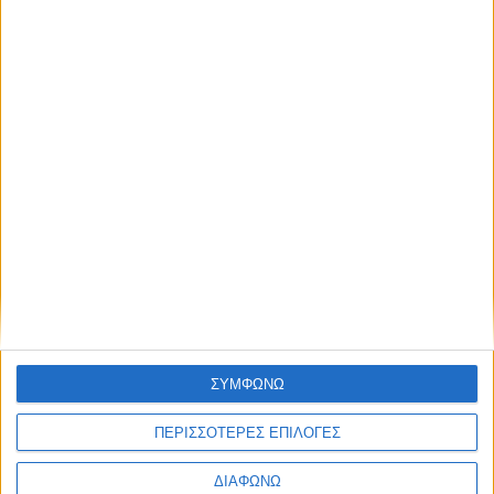
Ενώ το Mega News 104.6
ετοιμάζεται, το Mega News (σκέτο)
παίρνει πρωτιές στα social media
07.08.2026 - 09:17
ΣΥΜΦΩΝΩ
ΠΕΡΙΣΣΟΤΕΡΕΣ ΕΠΙΛΟΓΕΣ
ΔΙΑΦΩΝΩ