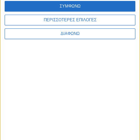
30.07.2026 - 09:56
ΣΥΜΦΩΝΩ
ΠΕΡΙΣΣΟΤΕΡΕΣ ΕΠΙΛΟΓΕΣ
ΔΙΑΦΩΝΩ
BEST OF
E-TETRADIO
Η ΕΡΤ παρουσιάζει τη Μαρία
Κάλλας ως «Μήδεια» στην
Επίδαυρο