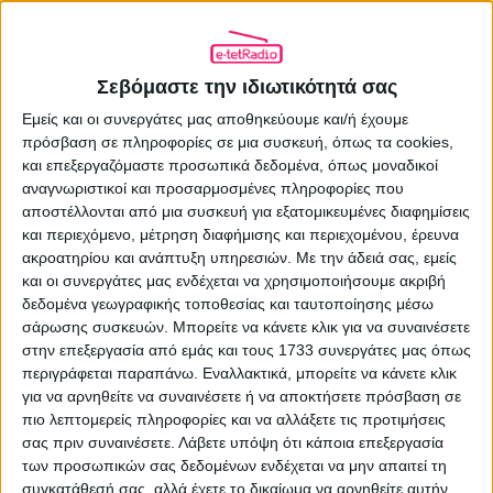
και το βράδυ διεκδικούν την κορυφή, ενώ
και οι (πολλές) ενημερωτικές εκπομπές
Σεβόμαστε την ιδιωτικότητά σας
του πηγαίνουν καλά. Εκεί που «πάσχει»
Εμείς και οι συνεργάτες μας αποθηκεύουμε και/ή έχουμε
πρόσβαση σε πληροφορίες σε μια συσκευή, όπως τα cookies,
όμως ο ΣΚΑΪ είναι στην μυθοπλασία, που
και επεξεργαζόμαστε προσωπικά δεδομένα, όπως μοναδικοί
αναγνωριστικοί και προσαρμοσμένες πληροφορίες που
ήταν το άλλο «δυνατό χαρτί» του Mega.
αποστέλλονται από μια συσκευή για εξατομικευμένες διαφημίσεις
Μόνο οι «8 Λέξεις» του Ανδρέα Γεωργίου
και περιεχόμενο, μέτρηση διαφήμισης και περιεχομένου, έρευνα
ακροατηρίου και ανάπτυξη υπηρεσιών.
Με την άδειά σας, εμείς
συγκεντρώνουν μεγάλα ποσοστά
και οι συνεργάτες μας ενδέχεται να χρησιμοποιήσουμε ακριβή
δεδομένα γεωγραφικής τοποθεσίας και ταυτοποίησης μέσω
τηλεθέασης, ενώ οι υπόλοιπες σειρές
σάρωσης συσκευών. Μπορείτε να κάνετε κλικ για να συναινέσετε
του (νέοι κύκλοι παλιών σειρών του
στην επεξεργασία από εμάς και τους 1733 συνεργάτες μας όπως
περιγράφεται παραπάνω. Εναλλακτικά, μπορείτε να κάνετε κλικ
«μεγάλου καναλιού») δεν συγκινούν
για να αρνηθείτε να συναινέσετε ή να αποκτήσετε πρόσβαση σε
πιο λεπτομερείς πληροφορίες και να αλλάξετε τις προτιμήσεις
ιδιαίτερα το τηλεοπτικό κοινό. Παρόλα
σας πριν συναινέσετε.
Λάβετε υπόψη ότι κάποια επεξεργασία
των προσωπικών σας δεδομένων ενδέχεται να μην απαιτεί τη
αυτά όμως, τα τελευταία
συγκατάθεσή σας, αλλά έχετε το δικαίωμα να αρνηθείτε αυτήν