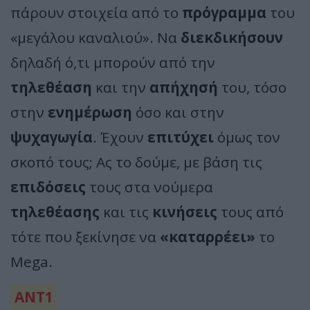
πάρουν στοιχεία από το
πρόγραμμα
του
«μεγάλου καναλιού». Να
διεκδικήσουν
δηλαδή ό,τι μπορούν από την
τηλεθέαση
και την
απήχησή
του, τόσο
στην
ενημέρωση
όσο και στην
ψυχαγωγία
. Έχουν
επιτύχει
όμως τον
σκοπό τους; Ας το δούμε, με βάση τις
επιδόσεις
τους στα νούμερα
τηλεθέασης
και τις
κινήσεις
τους από
τότε που ξεκίνησε να
«καταρρέει»
το
Mega.
ΑΝΤ1