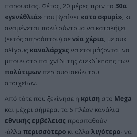
παρουσίας. Φέτος, 20 μέρες πριν τα
30α
«γενέθλιά»
του βγαίνει
«στο σφυρί»
, κι
αναμένεται πολύ σύντομα να καταλήξει
(εκτός απροόπτου) σε
νέα χέρια
, με ουκ
ολίγους
καναλάρχες
να ετοιμάζονται να
μπουν στο παιχνίδι της διεκδίκησης των
πολύτιμων
περιουσιακών του
στοιχείων.
Από τότε που ξεκίνησε η
κρίση
στο
Mega
και μέχρι σήμερα, τα 6 πλέον κανάλια
εθνικής εμβέλειας
προσπαθούν
-άλλα
περισσότερο
κι άλλα
λιγότερο
- να