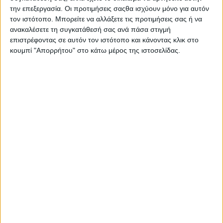
χρόνια «χτυπάει» κορυφή στις μετρήσεις
την επεξεργασία. Οι προτιμήσεις σαςθα ισχύουν μόνο για αυτόν
τον ιστότοπο. Μπορείτε να αλλάξετε τις προτιμήσεις σας ή να
της Nielsen.
ανακαλέσετε τη συγκατάθεσή σας ανά πάσα στιγμή
επιστρέφοντας σε αυτόν τον ιστότοπο και κάνοντας κλικ στο
STAR
κουμπί "Απορρήτου" στο κάτω μέρος της ιστοσελίδας.
Με εξαίρεση το κεντρικό του δελτίο
ειδήσεων και το Master Chef, δεν θυμίζει
σε τίποτα το Mega. Ειδικά μετά την
εξαγορά του Alpha από την οικογένεια
Βαρδινογιάννη, το 'χει «γυρίσει» ξανά
στην ψυχαγωγία, με ριάλιτι, ξένες ταινίες
και ξένες σειρές, χωρίς καμία
ενημερωτική εκπομπή.
Επομένως, η
απάντηση
στο αρχικό