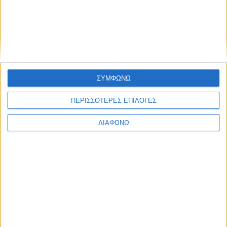
Η ΕΡΤ παρουσιάζει τη Μαρία
Κάλλας ως «Μήδεια» στην
Επίδαυρο
ΣΥΜΦΩΝΩ
06.08.2026 - 14:28
ΠΕΡΙΣΣΟΤΕΡΕΣ ΕΠΙΛΟΓΕΣ
ΔΙΑΦΩΝΩ