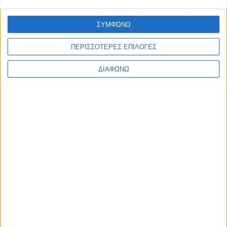
ΣΥΜΦΩΝΩ
ΠΕΡΙΣΣΟΤΕΡΕΣ ΕΠΙΛΟΓΕΣ
ΔΙΑΦΩΝΩ
Ο Alpha θα προβάλλει το «Ριφιφί»
της Cosmote TV
07.08.2026 - 08:28