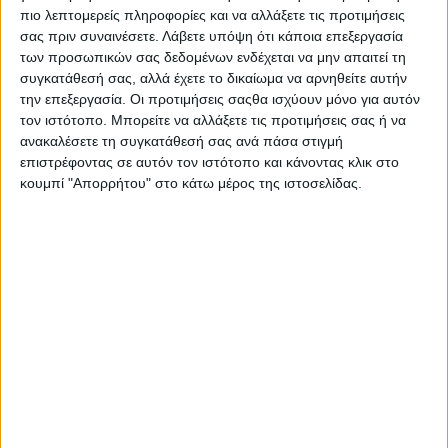
πιο λεπτομερείς πληροφορίες και να αλλάξετε τις προτιμήσεις
σας πριν συναινέσετε.
Λάβετε υπόψη ότι κάποια επεξεργασία
ΕΠΌΜΕΝΟ ΆΡΘΡΟ
των προσωπικών σας δεδομένων ενδέχεται να μην απαιτεί τη
Όλοι οι ραδιοφωνικοί όμιλοι με
συγκατάθεσή σας, αλλά έχετε το δικαίωμα να αρνηθείτε αυτήν
«απώλειες», λόγω της καραντίνας
την επεξεργασία. Οι προτιμήσεις σαςθα ισχύουν μόνο για αυτόν
τον ιστότοπο. Μπορείτε να αλλάξετε τις προτιμήσεις σας ή να
22.05.2020 - 10:58
ανακαλέσετε τη συγκατάθεσή σας ανά πάσα στιγμή
επιστρέφοντας σε αυτόν τον ιστότοπο και κάνοντας κλικ στο
κουμπί "Απορρήτου" στο κάτω μέρος της ιστοσελίδας.
ΣΧΕΤΙΚΑ ΑΡΘΡΑ