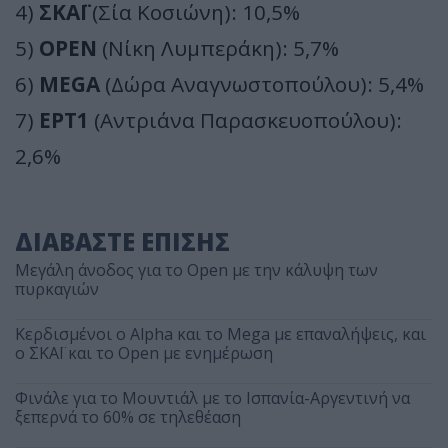
4)
ΣΚΑΪ
(Σία Κοσιώνη): 10,5%
5)
OPEN
(Νίκη Λυμπεράκη): 5,7%
6)
MEGA
(Δώρα Αναγνωστοπούλου): 5,4%
7)
ΕΡΤ1
(Αντριάνα Παρασκευοπούλου):
2,6%
ΔΙΑΒΑΣΤΕ ΕΠΙΣΗΣ
Μεγάλη άνοδος για το Open με την κάλυψη των
πυρκαγιών
Κερδισμένοι ο Alpha και το Mega με επαναλήψεις, και
ο ΣΚΑΪ και το Open με ενημέρωση
Φινάλε για το Μουντιάλ με το Ισπανία-Αργεντινή να
ξεπερνά το 60% σε τηλεθέαση