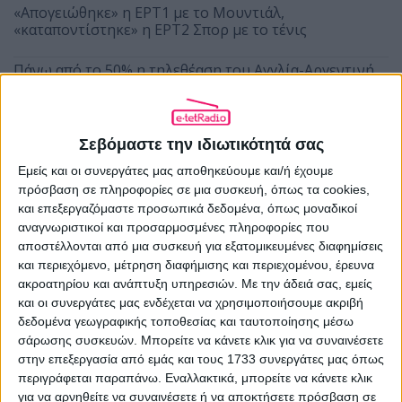
«Απογειώθηκε» η ΕΡΤ1 με το Μουντιάλ,
«καταποντίστηκε» η ΕΡΤ2 Σπορ με το τένις
Πάνω από το 50% η τηλεθέαση του Αγγλία-Αργεντινή
στην ΕΡΤ1
Το Γαλλία-Ισπανία «σάρωσε» σε τηλεθέαση και
ανέβασε στην κορυφή την ΕΡΤ1
Σεβόμαστε την ιδιωτικότητά σας
Εμείς και οι συνεργάτες μας αποθηκεύουμε και/ή έχουμε
πρόσβαση σε πληροφορίες σε μια συσκευή, όπως τα cookies,
και επεξεργαζόμαστε προσωπικά δεδομένα, όπως μοναδικοί
αναγνωριστικοί και προσαρμοσμένες πληροφορίες που
αποστέλλονται από μια συσκευή για εξατομικευμένες διαφημίσεις
και περιεχόμενο, μέτρηση διαφήμισης και περιεχομένου, έρευνα
ακροατηρίου και ανάπτυξη υπηρεσιών.
Με την άδειά σας, εμείς
ΠΡΟΗΓΟΎΜΕΝΟ ΆΡΘΡΟ
και οι συνεργάτες μας ενδέχεται να χρησιμοποιήσουμε ακριβή
δεδομένα γεωγραφικής τοποθεσίας και ταυτοποίησης μέσω
Πρωτοσέλιδο ο Γιάννης Πρετεντέρης
σάρωσης συσκευών. Μπορείτε να κάνετε κλικ για να συναινέσετε
22.05.2020 - 10:13
στην επεξεργασία από εμάς και τους 1733 συνεργάτες μας όπως
περιγράφεται παραπάνω. Εναλλακτικά, μπορείτε να κάνετε κλικ
για να αρνηθείτε να συναινέσετε ή να αποκτήσετε πρόσβαση σε