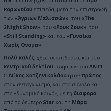
ΑΝΤ1
επανέρχονται σταδιακά σε
προ
κορωνοϊού
επίπεδα, μετά την επιστροφή
των
«Άγριων Μελισσών»
, του
«The
2Night Show»
, του
«Ρουκ Ζουκ»
, του
«Still Standing»
και του
«Γυναίκα
Χωρίς Όνομα»
.
Πολύ καλές
, χθες, οι επιδόσεις και του
κεντρικού δελτίου
ειδήσεων του
ΑΝΤ1
.
Ο
Νίκος Χατζηνικολάου
ήταν
πρώτος
στον ανταγωνισμό, και στο σύνολο και
στο «δυναμικό κοινό», με τη
διαφορά
από το δεύτερο
Star
και τη
Μάρα