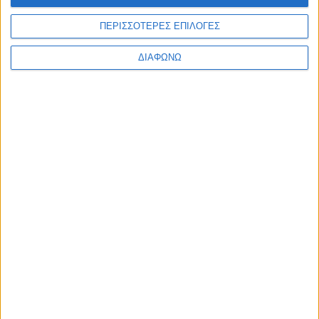
ΠΕΡΙΣΣΟΤΕΡΕΣ ΕΠΙΛΟΓΕΣ
ΔΙΑΦΩΝΩ
Οι τηλεοπτικές σειρές της σεζόν
2026-2027 (συνεχή updates)
17.07.2026 - 19:35