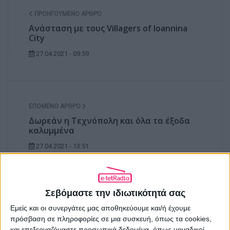
ΠΡΟΗΓΟΎΜΕΝΟ ΆΡΘΡΟ
Ανάσταση με τους Villagers of Ioannina
City
27.04.2021 - 09:59
ΕΠΌΜΕΝΟ ΆΡΘΡΟ
Δωρεάν η Τεχνόπολη και όλα τα έξοδα
καλυμμένα
27.04.2021 - 13:51
ΣΧΕΤΙΚΑ ΑΡΘΡΑ
Σεβόμαστε την ιδιωτικότητά σας
Εμείς και οι συνεργάτες μας αποθηκεύουμε και/ή έχουμε
πρόσβαση σε πληροφορίες σε μια συσκευή, όπως τα cookies,
και επεξεργαζόμαστε προσωπικά δεδομένα, όπως μοναδικοί