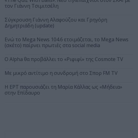
«The Quiz With Balls»: Νέο τηλεπαιχνίδι στον ΣΚΑΪ με
τον Γιάννη Τσιμιτσέλη
Σύγκρουση Γιάννη Αλαφούζου και Γρηγόρη
Δημητριάδη (update)
Ενώ το Mega News 104.6 ετοιμάζεται, το Mega News
(σκέτο) παίρνει πρωτιές στα social media
Ο Alpha θα προβάλλει το «Ριφιφί» της Cosmote TV
Με μικρό αντίτιμο η συνδρομή στο Σπορ FM TV
Η ΕΡΤ παρουσιάζει τη Μαρία Κάλλας ως «Μήδεια»
στην Επίδαυρο