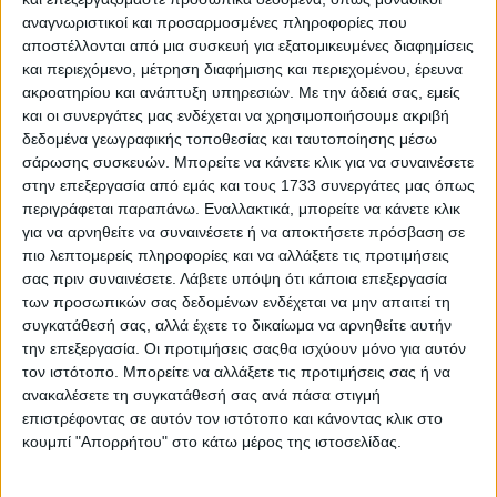
αναγνωριστικοί και προσαρμοσμένες πληροφορίες που
αποστέλλονται από μια συσκευή για εξατομικευμένες διαφημίσεις
και περιεχόμενο, μέτρηση διαφήμισης και περιεχομένου, έρευνα
ακροατηρίου και ανάπτυξη υπηρεσιών.
Με την άδειά σας, εμείς
και οι συνεργάτες μας ενδέχεται να χρησιμοποιήσουμε ακριβή
δεδομένα γεωγραφικής τοποθεσίας και ταυτοποίησης μέσω
σάρωσης συσκευών. Μπορείτε να κάνετε κλικ για να συναινέσετε
στην επεξεργασία από εμάς και τους 1733 συνεργάτες μας όπως
περιγράφεται παραπάνω. Εναλλακτικά, μπορείτε να κάνετε κλικ
για να αρνηθείτε να συναινέσετε ή να αποκτήσετε πρόσβαση σε
πιο λεπτομερείς πληροφορίες και να αλλάξετε τις προτιμήσεις
σας πριν συναινέσετε.
Λάβετε υπόψη ότι κάποια επεξεργασία
Οι La Coka Nostra στην Αθήνα
των προσωπικών σας δεδομένων ενδέχεται να μην απαιτεί τη
συγκατάθεσή σας, αλλά έχετε το δικαίωμα να αρνηθείτε αυτήν
23.07.2026 - 16:13
την επεξεργασία. Οι προτιμήσεις σαςθα ισχύουν μόνο για αυτόν
τον ιστότοπο. Μπορείτε να αλλάξετε τις προτιμήσεις σας ή να
ανακαλέσετε τη συγκατάθεσή σας ανά πάσα στιγμή
επιστρέφοντας σε αυτόν τον ιστότοπο και κάνοντας κλικ στο
κουμπί "Απορρήτου" στο κάτω μέρος της ιστοσελίδας.