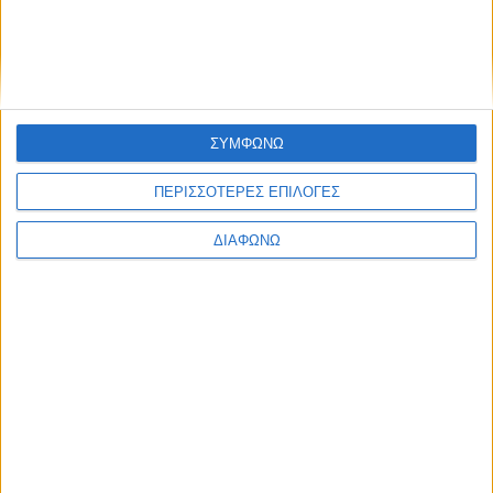
ΣΥΜΦΩΝΩ
ΠΕΡΙΣΣΟΤΕΡΕΣ ΕΠΙΛΟΓΕΣ
ΔΙΑΦΩΝΩ
Οι τηλεοπτικές σειρές της σεζόν
2026-2027 (συνεχή updates)
17.07.2026 - 19:35