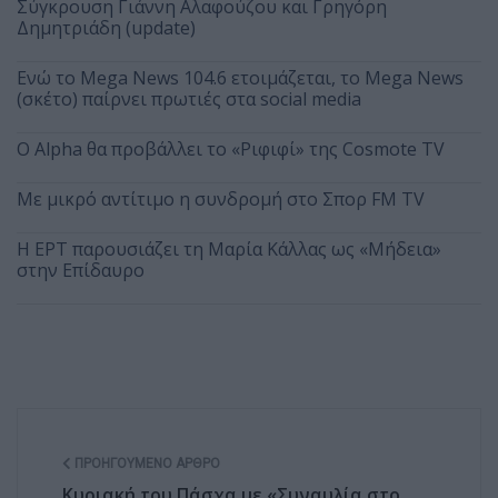
Σύγκρουση Γιάννη Αλαφούζου και Γρηγόρη
Δημητριάδη (update)
Ενώ το Mega News 104.6 ετοιμάζεται, το Mega News
(σκέτο) παίρνει πρωτιές στα social media
Ο Alpha θα προβάλλει το «Ριφιφί» της Cosmote TV
Με μικρό αντίτιμο η συνδρομή στο Σπορ FM TV
Η ΕΡΤ παρουσιάζει τη Μαρία Κάλλας ως «Μήδεια»
στην Επίδαυρο
ΠΡΟΗΓΟΎΜΕΝΟ ΆΡΘΡΟ
Κυριακή του Πάσχα με «Συναυλία στο