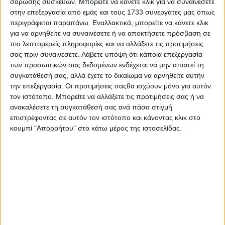
σάρωσης συσκευών. Μπορείτε να κάνετε κλικ για να συναινέσετε
στην επεξεργασία από εμάς και τους 1733 συνεργάτες μας όπως
περιγράφεται παραπάνω. Εναλλακτικά, μπορείτε να κάνετε κλικ
για να αρνηθείτε να συναινέσετε ή να αποκτήσετε πρόσβαση σε
πιο λεπτομερείς πληροφορίες και να αλλάξετε τις προτιμήσεις
σας πριν συναινέσετε.
Λάβετε υπόψη ότι κάποια επεξεργασία
Τέλος σεζόν για τα «Σάουντρακς» του
των προσωπικών σας δεδομένων ενδέχεται να μην απαιτεί τη
συγκατάθεσή σας, αλλά έχετε το δικαίωμα να αρνηθείτε αυτήν
Ελληνικού 93.2 με αφιέρωμα στον
την επεξεργασία. Οι προτιμήσεις σαςθα ισχύουν μόνο για αυτόν
Κώστα Λειβαδά
τον ιστότοπο. Μπορείτε να αλλάξετε τις προτιμήσεις σας ή να
ανακαλέσετε τη συγκατάθεσή σας ανά πάσα στιγμή
23.07.2026 - 13:00
επιστρέφοντας σε αυτόν τον ιστότοπο και κάνοντας κλικ στο
κουμπί "Απορρήτου" στο κάτω μέρος της ιστοσελίδας.