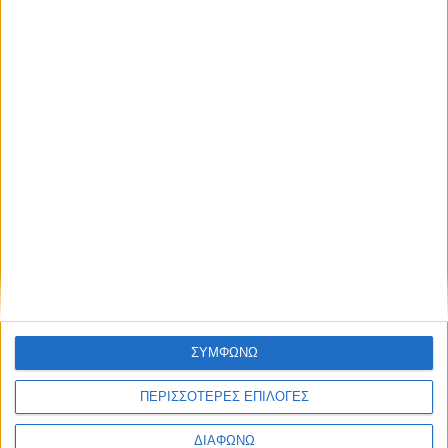
Η ΕΡΤ παρουσιάζει τη Μαρία
Κάλλας ως «Μήδεια» στην
Επίδαυρο
06.08.2026 - 14:28
ΣΥΜΦΩΝΩ
ΠΕΡΙΣΣΟΤΕΡΕΣ ΕΠΙΛΟΓΕΣ
ΔΙΑΦΩΝΩ