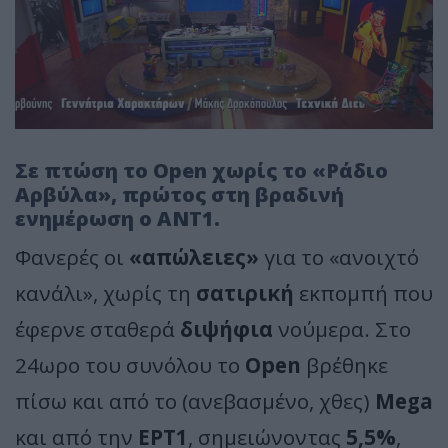
Σε πτώση το Open χωρίς το «Ράδιο
Αρβύλα», πρώτος στη βραδινή
ενημέρωση ο ΑΝΤ1.
Φανερές οι
«απώλειες»
για το «ανοιχτό
κανάλι», χωρίς τη
σατιρική
εκπομπή που
έφερνε σταθερά
διψήφια
νούμερα. Στο
24ωρο του συνόλου το
Open
βρέθηκε
πίσω και από το (ανεβασμένο, χθες)
Mega
και από την
ΕΡΤ1
, σημειώνοντας
5,5%
,