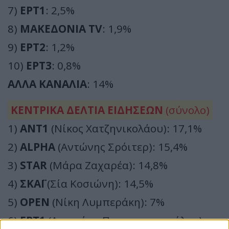
7)
ΕΡΤ1
: 2,5%
8)
ΜΑΚΕΔΟΝΙΑ TV
: 1,9%
9)
ΕΡΤ2
: 1,2%
10)
ΕΡΤ3
: 0,8%
ΑΛΛΑ ΚΑΝΑΛΙΑ
: 14%
ΚΕΝΤΡΙΚΑ ΔΕΛΤΙΑ ΕΙΔΗΣΕΩΝ
(σύνολο)
1)
ΑΝΤ1
(Νίκος Χατζηνικολάου): 17,1%
2)
ALPHA
(Αντώνης Σρόιτερ): 15,4%
3)
STAR
(Μάρα Ζαχαρέα): 14,8%
4)
ΣΚΑΪ
(Σία Κοσιώνη): 14,5%
5)
OPEN
(Νίκη Λυμπεράκη): 7%
6)
ΕΡΤ1
(Αντριάνα Παρασκευοπούλου):