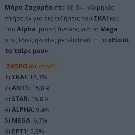
Μάρα Ζαχαρέα
στο 18-54. «Χαμηλές
πτήσεις» για τις ειδήσεις του
ΣΚΑΪ
και
του
Alpha
, μικρή άνοδος για το
Mega
στις ίδιες ηλικίες με νέο lead in το
«Είσαι
το ταίρι μου»
.
24ΩΡΟ
(σύνολο)
1)
ΣΚΑΪ
: 18,1%
2)
ΑΝΤ1
: 15,8%
3)
STAR
: 15,8%
4)
ALPHA
: 9,4%
5)
MEGA
: 6,7%
6)
ΕΡΤ1
: 5,8%