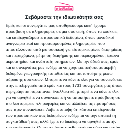
5,9%
7)
MEGA
(Ράνια Τζίμα): 5,4%
Σεβόμαστε την ιδιωτικότητά σας
Εμείς και οι συνεργάτες μας αποθηκεύουμε και/ή έχουμε
ΚΕΝΤΡΙΚΑ ΔΕΛΤΙΑ ΕΙΔΗΣΕΩΝ
(18-54)
πρόσβαση σε πληροφορίες σε μια συσκευή, όπως τα cookies,
και επεξεργαζόμαστε προσωπικά δεδομένα, όπως μοναδικοί
1)
ΑΝΤ1
(Νίκος Χατζηνικολάου): 13,9%
αναγνωριστικοί και προσαρμοσμένες πληροφορίες που
2)
STAR
(Μάρα Ζαχαρέα): 13,3%
αποστέλλονται από μια συσκευή για εξατομικευμένες διαφημίσεις
και περιεχόμενο, μέτρηση διαφήμισης και περιεχομένου, έρευνα
3)
ΣΚΑΪ
(Σία Κοσιώνη): 11%
ακροατηρίου και ανάπτυξη υπηρεσιών.
Με την άδειά σας, εμείς
και οι συνεργάτες μας ενδέχεται να χρησιμοποιήσουμε ακριβή
4)
ALPHA
(Αντώνης Σρόιτερ): 10,1%
δεδομένα γεωγραφικής τοποθεσίας και ταυτοποίησης μέσω
σάρωσης συσκευών. Μπορείτε να κάνετε κλικ για να συναινέσετε
5)
MEGA
(Ράνια Τζίμα): 6,8%
στην επεξεργασία από εμάς και τους 1731 συνεργάτες μας όπως
6)
ΕΡΤ1
(Αντριάνα Παρασκευοπούλου):
περιγράφεται παραπάνω. Εναλλακτικά, μπορείτε να κάνετε κλικ
για να αρνηθείτε να συναινέσετε ή να αποκτήσετε πρόσβαση σε
5,1%
πιο λεπτομερείς πληροφορίες και να αλλάξετε τις προτιμήσεις
σας πριν συναινέσετε.
Λάβετε υπόψη ότι κάποια επεξεργασία
7)
OPEN
(Νίκη Λυμπεράκη): 4,7%
των προσωπικών σας δεδομένων ενδέχεται να μην απαιτεί τη
συγκατάθεσή σας, αλλά έχετε το δικαίωμα να αρνηθείτε αυτήν
την επεξεργασία. Οι προτιμήσεις σαςθα ισχύουν μόνο για αυτόν