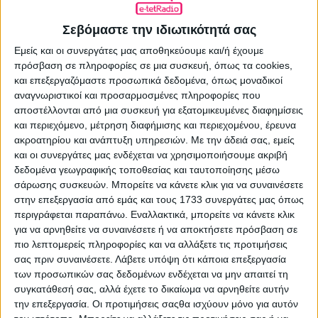
ΠΡΟΗΓΟΎΜΕΝΟ ΆΡΘΡΟ
Με Μίλτο Πασχαλίδη αρχίζουν απόψε οι
Σεβόμαστε την ιδιωτικότητά σας
συναυλίες στην Τεχνόπολη
Εμείς και οι συνεργάτες μας αποθηκεύουμε και/ή έχουμε
09.06.2021 - 10:47
πρόσβαση σε πληροφορίες σε μια συσκευή, όπως τα cookies,
και επεξεργαζόμαστε προσωπικά δεδομένα, όπως μοναδικοί
αναγνωριστικοί και προσαρμοσμένες πληροφορίες που
αποστέλλονται από μια συσκευή για εξατομικευμένες διαφημίσεις
και περιεχόμενο, μέτρηση διαφήμισης και περιεχομένου, έρευνα
ΕΠΌΜΕΝΟ ΆΡΘΡΟ
ακροατηρίου και ανάπτυξη υπηρεσιών.
Με την άδειά σας, εμείς
Και τρίτη βραδιά για τον Γιάννη Χαρούλη
και οι συνεργάτες μας ενδέχεται να χρησιμοποιήσουμε ακριβή
στο Κατράκειο
δεδομένα γεωγραφικής τοποθεσίας και ταυτοποίησης μέσω
σάρωσης συσκευών. Μπορείτε να κάνετε κλικ για να συναινέσετε
09.06.2021 - 11:32
στην επεξεργασία από εμάς και τους 1733 συνεργάτες μας όπως
περιγράφεται παραπάνω. Εναλλακτικά, μπορείτε να κάνετε κλικ
για να αρνηθείτε να συναινέσετε ή να αποκτήσετε πρόσβαση σε
πιο λεπτομερείς πληροφορίες και να αλλάξετε τις προτιμήσεις
ΣΧΕΤΙΚΑ ΑΡΘΡΑ
σας πριν συναινέσετε.
Λάβετε υπόψη ότι κάποια επεξεργασία
των προσωπικών σας δεδομένων ενδέχεται να μην απαιτεί τη
συγκατάθεσή σας, αλλά έχετε το δικαίωμα να αρνηθείτε αυτήν
την επεξεργασία. Οι προτιμήσεις σαςθα ισχύουν μόνο για αυτόν