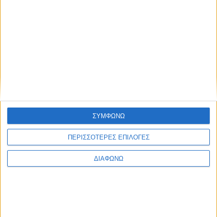
ΣΥΜΦΩΝΩ
ΠΕΡΙΣΣΟΤΕΡΕΣ ΕΠΙΛΟΓΕΣ
Ο Alpha θα προβάλλει το «Ριφιφί»
της Cosmote TV
ΔΙΑΦΩΝΩ
07.08.2026 - 08:28