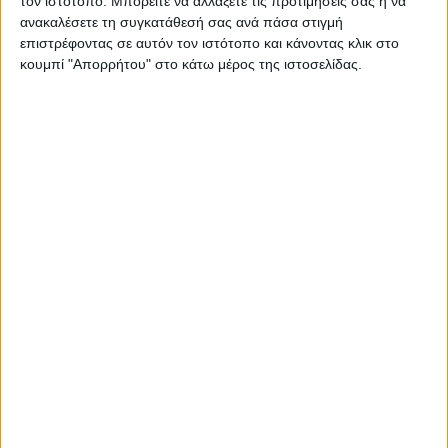
τον ιστότοπο. Μπορείτε να αλλάξετε τις προτιμήσεις σας ή να
ανακαλέσετε τη συγκατάθεσή σας ανά πάσα στιγμή
επιστρέφοντας σε αυτόν τον ιστότοπο και κάνοντας κλικ στο
κουμπί "Απορρήτου" στο κάτω μέρος της ιστοσελίδας.
Στο ΕΡΤ News η Βελίκα Καραβάλτσιου
29.07.2026 - 14:24