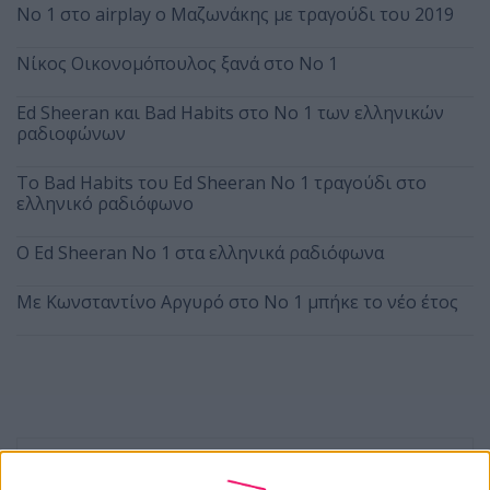
Νο 1 στο airplay ο Μαζωνάκης με τραγούδι του 2019
Νίκος Οικονομόπουλος ξανά στο Νο 1
Ed Sheeran και Bad Habits στο Νο 1 των ελληνικών
ραδιοφώνων
To Bad Habits του Ed Sheeran Νο 1 τραγούδι στο
ελληνικό ραδιόφωνο
Ο Ed Sheeran Nο 1 στα ελληνικά ραδιόφωνα
Με Κωνσταντίνο Αργυρό στο Νο 1 μπήκε το νέο έτος