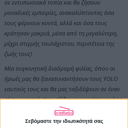
σε εντυπωσιακά τοπία και θα ζήσουν
μοναδικές εμπειρίες, ανακαλύπτοντας όσα
τους φέρνουν κοντά, αλλά και όσα τους
κράτησαν μακριά, μέσα από τη μεγαλύτερη,
μέχρι στιγμής τουλάχιστον, περιπέτεια της
ζωής τους!
Μία συγκινητική διαδρομή φιλίας, όπου οι
ήρωές μας θα ξανασυναντήσουν τους YOLO
εαυτούς τους και θα μας ταξιδέψουν σε έναν
κόσμο μαγικό, που αξίζει να γνωρίσουμε όσο
περισσότερο γίνεται, γιατί ζούμε μόνο μία
φορά!
Σεβόμαστε την ιδιωτικότητά σας