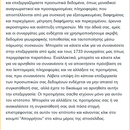
και επεξεργαζόμαστε προσωπικά δεδομένα, όπως μοναδικοί
αναγνωριστικοί και προσαρμοσμένες πληροφορίες που
αποστέλλονται από μια συσκευή για εξατομικευμένες διαφημίσεις
και περιεχόμενο, μέτρηση διαφήμισης και περιεχομένου, έρευνα
ακροατηρίου και ανάπτυξη υπηρεσιών.
Με την άδειά σας, εμείς
και οι συνεργάτες μας ενδέχεται να χρησιμοποιήσουμε ακριβή
δεδομένα γεωγραφικής τοποθεσίας και ταυτοποίησης μέσω
σάρωσης συσκευών. Μπορείτε να κάνετε κλικ για να συναινέσετε
στην επεξεργασία από εμάς και τους 1733 συνεργάτες μας όπως
περιγράφεται παραπάνω. Εναλλακτικά, μπορείτε να κάνετε κλικ
για να αρνηθείτε να συναινέσετε ή να αποκτήσετε πρόσβαση σε
πιο λεπτομερείς πληροφορίες και να αλλάξετε τις προτιμήσεις
σας πριν συναινέσετε.
Λάβετε υπόψη ότι κάποια επεξεργασία
των προσωπικών σας δεδομένων ενδέχεται να μην απαιτεί τη
Ραδιόφωνα με φουλ playlist και χωρίς
συγκατάθεσή σας, αλλά έχετε το δικαίωμα να αρνηθείτε αυτήν
τον Γιάννη τον Φονιά
την επεξεργασία. Οι προτιμήσεις σαςθα ισχύουν μόνο για αυτόν
τον ιστότοπο. Μπορείτε να αλλάξετε τις προτιμήσεις σας ή να
28.07.2026 - 15:17
ανακαλέσετε τη συγκατάθεσή σας ανά πάσα στιγμή
επιστρέφοντας σε αυτόν τον ιστότοπο και κάνοντας κλικ στο
κουμπί "Απορρήτου" στο κάτω μέρος της ιστοσελίδας.