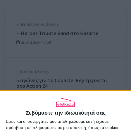
ΠΡΟΗΓΟΎΜΕΝΟ ΆΡΘΡΟ
Η Heroes Tribute Band στο Gazarte
02.01.2025 - 17:59
ΕΠΌΜΕΝΟ ΆΡΘΡΟ
5 αγώνες για το Copa Del Rey έρχονται
στο Action 24
03.01.2025 - 14:26
Σεβόμαστε την ιδιωτικότητά σας
ΣΧΕΤΙΚΑ ΑΡΘΡΑ
Εμείς και οι συνεργάτες μας αποθηκεύουμε και/ή έχουμε
πρόσβαση σε πληροφορίες σε μια συσκευή, όπως τα cookies,