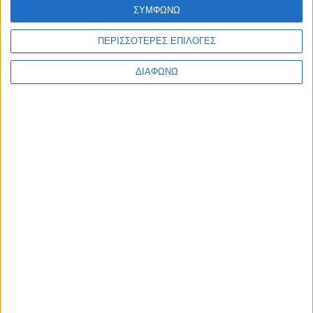
ΣΥΜΦΩΝΩ
ΠΕΡΙΣΣΟΤΕΡΕΣ ΕΠΙΛΟΓΕΣ
ΔΙΑΦΩΝΩ
Οι τηλεοπτικές σειρές της σεζόν
2026-2027 (συνεχή updates)
17.07.2026 - 19:35