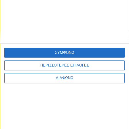
07.08.2026 - 13:15
ΣΥΜΦΩΝΩ
ΠΕΡΙΣΣΟΤΕΡΕΣ ΕΠΙΛΟΓΕΣ
ΔΙΑΦΩΝΩ
Οι τηλεοπτικές σειρές της σεζόν
2026-2027 (συνεχή updates)
17.07.2026 - 19:35