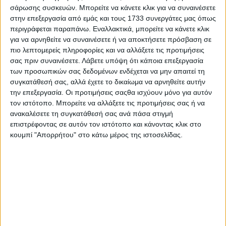
σάρωσης συσκευών. Μπορείτε να κάνετε κλικ για να συναινέσετε
στην επεξεργασία από εμάς και τους 1733 συνεργάτες μας όπως
περιγράφεται παραπάνω. Εναλλακτικά, μπορείτε να κάνετε κλικ
για να αρνηθείτε να συναινέσετε ή να αποκτήσετε πρόσβαση σε
πιο λεπτομερείς πληροφορίες και να αλλάξετε τις προτιμήσεις
σας πριν συναινέσετε.
Λάβετε υπόψη ότι κάποια επεξεργασία
των προσωπικών σας δεδομένων ενδέχεται να μην απαιτεί τη
συγκατάθεσή σας, αλλά έχετε το δικαίωμα να αρνηθείτε αυτήν
την επεξεργασία. Οι προτιμήσεις σαςθα ισχύουν μόνο για αυτόν
τον ιστότοπο. Μπορείτε να αλλάξετε τις προτιμήσεις σας ή να
Live στο YouTube η Arca από τη
ανακαλέσετε τη συγκατάθεσή σας ανά πάσα στιγμή
Βαρκελώνη
επιστρέφοντας σε αυτόν τον ιστότοπο και κάνοντας κλικ στο
κουμπί "Απορρήτου" στο κάτω μέρος της ιστοσελίδας.
21.07.2026 - 14:00