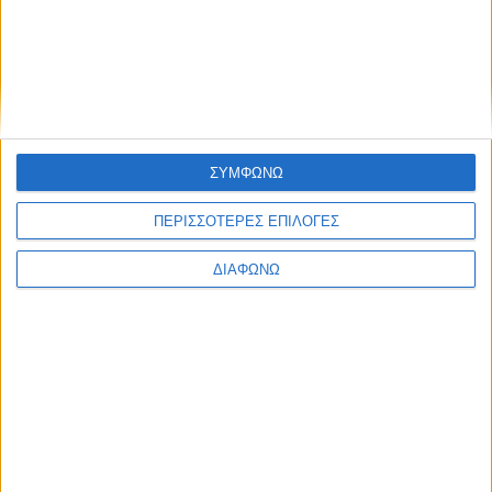
ΣΥΜΦΩΝΩ
ΠΕΡΙΣΣΟΤΕΡΕΣ ΕΠΙΛΟΓΕΣ
ΔΙΑΦΩΝΩ
Οι τηλεοπτικές σειρές της σεζόν
2026-2027 (συνεχή updates)
17.07.2026 - 19:35