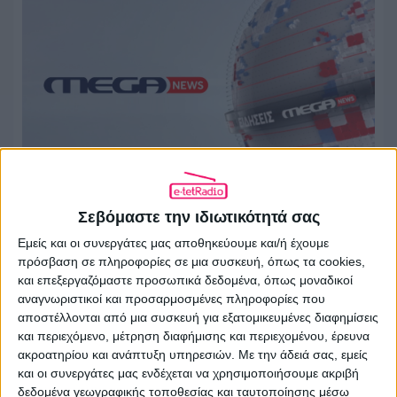
Η Alter Ego Media κατοχυρώνει τους
Σεβόμαστε την ιδιωτικότητά σας
τίτλους «Mega News 104.6» και «Mega
Εμείς και οι συνεργάτες μας αποθηκεύουμε και/ή έχουμε
News Radio 104.6»
πρόσβαση σε πληροφορίες σε μια συσκευή, όπως τα cookies,
και επεξεργαζόμαστε προσωπικά δεδομένα, όπως μοναδικοί
04.08.2026 - 12:18
αναγνωριστικοί και προσαρμοσμένες πληροφορίες που
αποστέλλονται από μια συσκευή για εξατομικευμένες διαφημίσεις
και περιεχόμενο, μέτρηση διαφήμισης και περιεχομένου, έρευνα
ακροατηρίου και ανάπτυξη υπηρεσιών.
Με την άδειά σας, εμείς
και οι συνεργάτες μας ενδέχεται να χρησιμοποιήσουμε ακριβή
δεδομένα γεωγραφικής τοποθεσίας και ταυτοποίησης μέσω