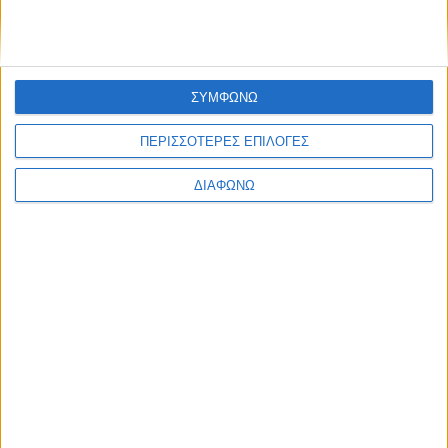
BEST OF
E-TETRADIO
ΣΥΜΦΩΝΩ
ΠΕΡΙΣΣΟΤΕΡΕΣ ΕΠΙΛΟΓΕΣ
ΔΙΑΦΩΝΩ
Σύγκρουση Γιάννη Αλαφούζου και
Γρηγόρη Δημητριάδη (update)
07.08.2026 - 11:35