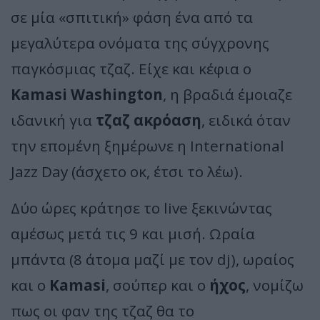
σε μία «σπιτική» φάση ένα από τα
μεγαλύτερα ονόματα της σύγχρονης
παγκόσμιας τζαζ. Είχε και κέφια ο
Kamasi Washington
, η βραδιά έμοιαζε
ιδανική για
τζαζ ακρόαση
, ειδικά όταν
την επομένη ξημέρωνε η International
Jazz Day (άσχετο οκ, έτσι το λέω).
Δύο ώρες κράτησε το live ξεκινώντας
αμέσως μετά τις 9 και μισή. Ωραία
μπάντα (8 άτομα μαζί με τον dj), ωραίος
και ο
Kamasi
, σούπερ και ο
ήχος
, νομίζω
πως οι φαν της τζαζ θα το