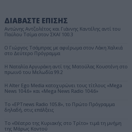
ΔΙΑΒΑΣΤΕ ΕΠΙΣΗΣ
Αντώνης Αντζολέτος και Γιάννης Καντέλης αντί του
Παύλου Τσίμα στον ΣΚΑΪ 100.3
O Γιώργος Τσάμπρας με αφιέρωμα στον Λάκη Χαλκιά
στο Δεύτερο Πρόγραμμα
Η Ναταλία Αργυράκη αντί της Ματούλας Κουστένη στο
πρωινό του Μελωδία 99.2
Η Alter Ego Media κατοχυρώνει τους τίτλους «Mega
News 104.6» και «Mega News Radio 104.6»
Το «ΕΡΤnews Radio 105.8», το Πρώτο Πρόγραμμα
δηλαδή, στις επάλξεις
Το «Θέατρο της Κυριακής στο Τρίτο» τιμά τη μνήμη
της Μάρως Κοντού