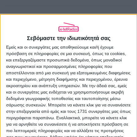
Σεβόμαστε την ιδιωτικότητά σας
Εμείς και οι συνεργάτες μας αποθηκεύουμε και/ή έχουμε
ΠΡΟΗΓΟΎΜΕΝΟ ΆΡΘΡΟ
πρόσβαση σε πληροφορίες σε μια συσκευή, όπως τα cookies,
Χάρης Συμβουλίδης – 60 χρόνια Scorpions
και επεξεργαζόμαστε προσωπικά δεδομένα, όπως μοναδικοί
αναγνωριστικοί και προσαρμοσμένες πληροφορίες που
17.06.2025 - 11:20
αποστέλλονται από μια συσκευή για εξατομικευμένες διαφημίσεις
και περιεχόμενο, μέτρηση διαφήμισης και περιεχομένου, έρευνα
ακροατηρίου και ανάπτυξη υπηρεσιών.
Με την άδειά σας, εμείς
και οι συνεργάτες μας ενδέχεται να χρησιμοποιήσουμε ακριβή
δεδομένα γεωγραφικής τοποθεσίας και ταυτοποίησης μέσω
ΕΠΌΜΕΝΟ ΆΡΘΡΟ
σάρωσης συσκευών. Μπορείτε να κάνετε κλικ για να συναινέσετε
Πρώτο το «Μίλα μου βρώμικα» τη νύχτα,
στην επεξεργασία από εμάς και τους 1731 συνεργάτες μας όπως
μεγάλος ανταγωνισμός στο prime time
περιγράφεται παραπάνω. Εναλλακτικά, μπορείτε να κάνετε κλικ
17.06.2025 - 14:15
για να αρνηθείτε να συναινέσετε ή να αποκτήσετε πρόσβαση σε
πιο λεπτομερείς πληροφορίες και να αλλάξετε τις προτιμήσεις
σας πριν συναινέσετε.
Λάβετε υπόψη ότι κάποια επεξεργασία