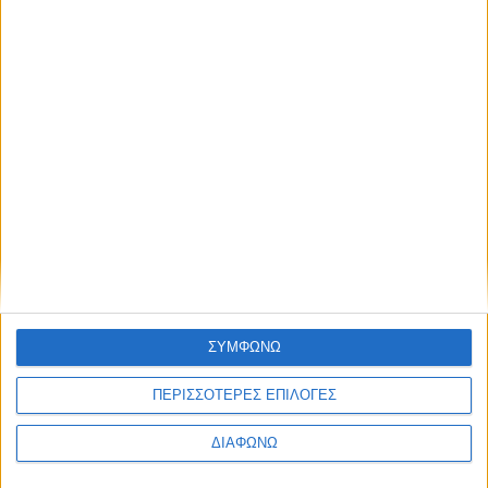
Ενώ το Mega News 104.6
ετοιμάζεται, το Mega News (σκέτο)
παίρνει πρωτιές στα social media
07.08.2026 - 09:17
ΣΥΜΦΩΝΩ
ΠΕΡΙΣΣΟΤΕΡΕΣ ΕΠΙΛΟΓΕΣ
ΔΙΑΦΩΝΩ