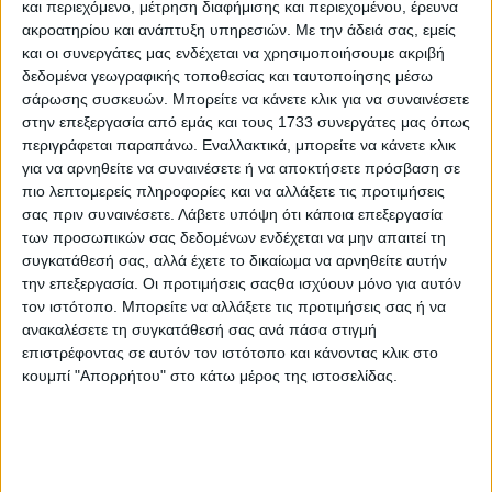
και περιεχόμενο, μέτρηση διαφήμισης και περιεχομένου, έρευνα
Ποτέ δεν απαγόρευσα στον Μανώλη
ακροατηρίου και ανάπτυξη υπηρεσιών.
Με την άδειά σας, εμείς
Μητσιά να τραγουδά Μάνο Χατζιδάκι
και οι συνεργάτες μας ενδέχεται να χρησιμοποιήσουμε ακριβή
δεδομένα γεωγραφικής τοποθεσίας και ταυτοποίησης μέσω
30.07.2026 - 09:37
σάρωσης συσκευών. Μπορείτε να κάνετε κλικ για να συναινέσετε
στην επεξεργασία από εμάς και τους 1733 συνεργάτες μας όπως
περιγράφεται παραπάνω. Εναλλακτικά, μπορείτε να κάνετε κλικ
για να αρνηθείτε να συναινέσετε ή να αποκτήσετε πρόσβαση σε
πιο λεπτομερείς πληροφορίες και να αλλάξετε τις προτιμήσεις
σας πριν συναινέσετε.
Λάβετε υπόψη ότι κάποια επεξεργασία
των προσωπικών σας δεδομένων ενδέχεται να μην απαιτεί τη
συγκατάθεσή σας, αλλά έχετε το δικαίωμα να αρνηθείτε αυτήν
την επεξεργασία. Οι προτιμήσεις σαςθα ισχύουν μόνο για αυτόν
τον ιστότοπο. Μπορείτε να αλλάξετε τις προτιμήσεις σας ή να
ανακαλέσετε τη συγκατάθεσή σας ανά πάσα στιγμή
επιστρέφοντας σε αυτόν τον ιστότοπο και κάνοντας κλικ στο
κουμπί "Απορρήτου" στο κάτω μέρος της ιστοσελίδας.
Αυτός είναι (μέχρι τώρα) ο χάρτης
συχνοτήτων ραδιοφώνων στην