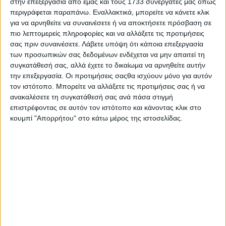
στην επεξεργασία από εμάς και τους 1733 συνεργάτες μας όπως
περιγράφεται παραπάνω. Εναλλακτικά, μπορείτε να κάνετε κλικ
για να αρνηθείτε να συναινέσετε ή να αποκτήσετε πρόσβαση σε
πιο λεπτομερείς πληροφορίες και να αλλάξετε τις προτιμήσεις
σας πριν συναινέσετε.
Λάβετε υπόψη ότι κάποια επεξεργασία
Ποτέ δεν απαγόρευσα στον Μανώλη
των προσωπικών σας δεδομένων ενδέχεται να μην απαιτεί τη
συγκατάθεσή σας, αλλά έχετε το δικαίωμα να αρνηθείτε αυτήν
Μητσιά να τραγουδά Μάνο Χατζιδάκι
την επεξεργασία. Οι προτιμήσεις σαςθα ισχύουν μόνο για αυτόν
τον ιστότοπο. Μπορείτε να αλλάξετε τις προτιμήσεις σας ή να
30.07.2026 - 09:37
ανακαλέσετε τη συγκατάθεσή σας ανά πάσα στιγμή
επιστρέφοντας σε αυτόν τον ιστότοπο και κάνοντας κλικ στο
κουμπί "Απορρήτου" στο κάτω μέρος της ιστοσελίδας.