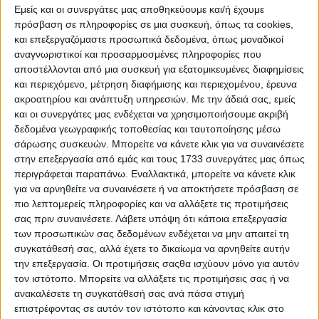
Εμείς και οι συνεργάτες μας αποθηκεύουμε και/ή έχουμε
ευρωπαϊκούς
αγώνες
των ελληνικών
πρόσβαση σε πληροφορίες σε μια συσκευή, όπως τα cookies,
ομάδων στο ποδόσφαιρο.
και επεξεργαζόμαστε προσωπικά δεδομένα, όπως μοναδικοί
αναγνωριστικοί και προσαρμοσμένες πληροφορίες που
αποστέλλονται από μια συσκευή για εξατομικευμένες διαφημίσεις
Επομένως, τα πανεπιστημιακά
και περιεχόμενο, μέτρηση διαφήμισης και περιεχομένου, έρευνα
ραδιόφωνα δίνουν μια
μεγάλη ευκαιρία
ακροατηρίου και ανάπτυξη υπηρεσιών.
Με την άδειά σας, εμείς
και οι συνεργάτες μας ενδέχεται να χρησιμοποιήσουμε ακριβή
σε
νέους
που θέλουν να
ασχοληθούν
με
δεδομένα γεωγραφικής τοποθεσίας και ταυτοποίησης μέσω
σάρωσης συσκευών. Μπορείτε να κάνετε κλικ για να συναινέσετε
το μέσο. Να κάνουν, δηλαδή, αυτό που
στην επεξεργασία από εμάς και τους 1733 συνεργάτες μας όπως
περιγράφεται παραπάνω. Εναλλακτικά, μπορείτε να κάνετε κλικ
αγαπούν
στον χώρο των media και να
για να αρνηθείτε να συναινέσετε ή να αποκτήσετε πρόσβαση σε
ακουστούν
. Πόσο μάλλον όταν αυτά
πιο λεπτομερείς πληροφορίες και να αλλάξετε τις προτιμήσεις
σας πριν συναινέσετε.
Λάβετε υπόψη ότι κάποια επεξεργασία
εκπέμπουν και στα
FM
, σε ένα ακόμα
των προσωπικών σας δεδομένων ενδέχεται να μην απαιτεί τη
συγκατάθεσή σας, αλλά έχετε το δικαίωμα να αρνηθείτε αυτήν
μεγαλύτερο
ακροατήριο. Το τελευταίο
την επεξεργασία. Οι προτιμήσεις σαςθα ισχύουν μόνο για αυτόν
θα επωφελούσε τόσο τους
ακροατές
, που
τον ιστότοπο. Μπορείτε να αλλάξετε τις προτιμήσεις σας ή να
ανακαλέσετε τη συγκατάθεσή σας ανά πάσα στιγμή
θα είχαν τη δυνατότητα να ακούσουν και
επιστρέφοντας σε αυτόν τον ιστότοπο και κάνοντας κλικ στο