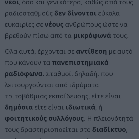
νέοι
, όσο και γενικότερα, καθώς από τους
ραδιοσταθμούς
δεν δίνονται
εύκολα
ευκαιρίες σε
νέους
ανθρώπους ώστε να
βρεθούν πίσω από τα
μικρόφωνά
τους.
Όλα αυτά, έρχονται σε
αντίθεση
με αυτό
που κάνουν τα
πανεπιστημιακά
ραδιόφωνα
. Σταθμοί, δηλαδή, που
λειτουργούνται από ιδρύματα
τριτοβάθμιας εκπαίδευσης, είτε είναι
δημόσια
είτε είναι
ιδιωτικά
, ή
φοιτητικούς συλλόγους
. Η πλειονότητά
τους δραστηριοποείται στο
διαδίκτυο
,