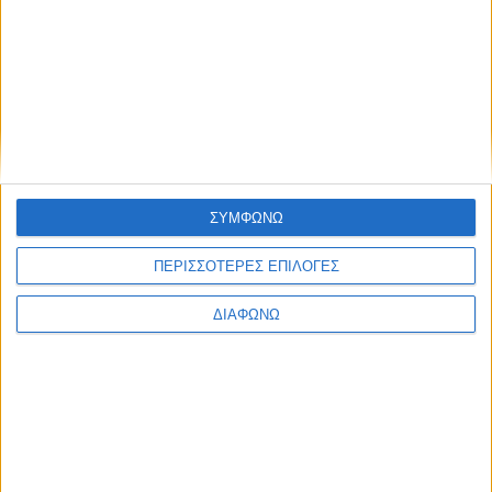
05.08.2026 - 18:24
ΣΥΜΦΩΝΩ
ΠΕΡΙΣΣΟΤΕΡΕΣ ΕΠΙΛΟΓΕΣ
ΔΙΑΦΩΝΩ
Οι τηλεοπτικές σειρές της σεζόν
2026-2027 (συνεχή updates)
17.07.2026 - 19:35