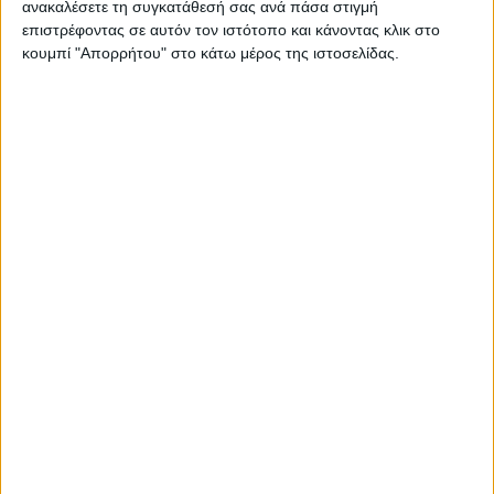
ανακαλέσετε τη συγκατάθεσή σας ανά πάσα στιγμή
επιστρέφοντας σε αυτόν τον ιστότοπο και κάνοντας κλικ στο
κουμπί "Απορρήτου" στο κάτω μέρος της ιστοσελίδας.
«Εκτός Γηπέδου» στο Action 24 με τη
Βιργινία Δικαιούλια
30.07.2026 - 15:42