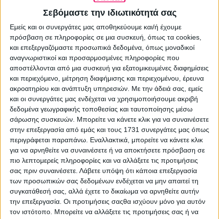
Σεβόμαστε την ιδιωτικότητά σας
ΕΠΌΜΕΝΟ ΆΡΘΡΟ
Εμείς και οι συνεργάτες μας αποθηκεύουμε και/ή έχουμε
Ζωντανή μετάδοση από τον Αθήνα 9.84
πρόσβαση σε πληροφορίες σε μια συσκευή, όπως τα cookies,
της αποψινής 5ης Ακρόασης της Μικρής
και επεξεργαζόμαστε προσωπικά δεδομένα, όπως μοναδικοί
Άρκτου
αναγνωριστικοί και προσαρμοσμένες πληροφορίες που
αποστέλλονται από μια συσκευή για εξατομικευμένες διαφημίσεις
02.09.2025 - 10:05
και περιεχόμενο, μέτρηση διαφήμισης και περιεχομένου, έρευνα
ακροατηρίου και ανάπτυξη υπηρεσιών.
Με την άδειά σας, εμείς
και οι συνεργάτες μας ενδέχεται να χρησιμοποιήσουμε ακριβή
δεδομένα γεωγραφικής τοποθεσίας και ταυτοποίησης μέσω
ΣΧΕΤΙΚΑ ΑΡΘΡΑ
σάρωσης συσκευών. Μπορείτε να κάνετε κλικ για να συναινέσετε
στην επεξεργασία από εμάς και τους 1731 συνεργάτες μας όπως
περιγράφεται παραπάνω. Εναλλακτικά, μπορείτε να κάνετε κλικ
για να αρνηθείτε να συναινέσετε ή να αποκτήσετε πρόσβαση σε
πιο λεπτομερείς πληροφορίες και να αλλάξετε τις προτιμήσεις
σας πριν συναινέσετε.
Λάβετε υπόψη ότι κάποια επεξεργασία
των προσωπικών σας δεδομένων ενδέχεται να μην απαιτεί τη
συγκατάθεσή σας, αλλά έχετε το δικαίωμα να αρνηθείτε αυτήν
την επεξεργασία. Οι προτιμήσεις σαςθα ισχύουν μόνο για αυτόν
τον ιστότοπο. Μπορείτε να αλλάξετε τις προτιμήσεις σας ή να