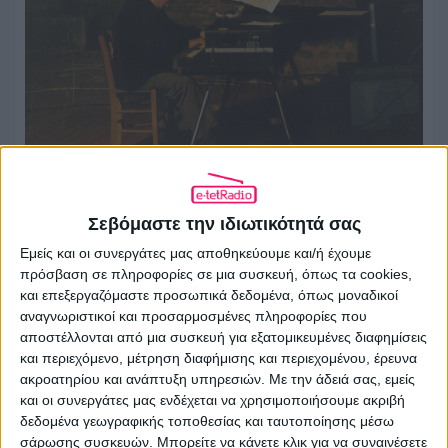
Ποτέ δεν απαγόρευσα στον Μανώλη
Μητσιά να τραγουδά Μάνο Χατζιδάκι
Σεβόμαστε την ιδιωτικότητά σας
Εμείς και οι συνεργάτες μας αποθηκεύουμε και/ή έχουμε
30.07.2026 - 09:37
πρόσβαση σε πληροφορίες σε μια συσκευή, όπως τα cookies,
και επεξεργαζόμαστε προσωπικά δεδομένα, όπως μοναδικοί
αναγνωριστικοί και προσαρμοσμένες πληροφορίες που
αποστέλλονται από μια συσκευή για εξατομικευμένες διαφημίσεις
και περιεχόμενο, μέτρηση διαφήμισης και περιεχομένου, έρευνα
ακροατηρίου και ανάπτυξη υπηρεσιών.
Με την άδειά σας, εμείς
και οι συνεργάτες μας ενδέχεται να χρησιμοποιήσουμε ακριβή
δεδομένα γεωγραφικής τοποθεσίας και ταυτοποίησης μέσω
σάρωσης συσκευών. Μπορείτε να κάνετε κλικ για να συναινέσετε