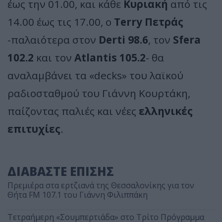
έως την 01.00, και κάθε
Κυριακή
από τις
14.00 έως τις 17.00, ο
Terry Πετράς
-παλαιότερα στον
Derti 98.6
, τον
Sfera
102.2
και τον
Atlantis 105.2
- θα
αναλαμβάνει τα «decks» του λαϊκού
ραδιοσταθμού του Γιάννη Κουρτάκη,
παίζοντας παλιές και νέες
ελληνικές
επιτυχίες
.
ΔΙΑΒΑΣΤΕ ΕΠΙΣΗΣ
Πρεμιέρα στα ερτζιανά της Θεσσαλονίκης για τον
Θήτα FM 107.1 του Γιάννη Φιλιππάκη
Τετραήμερη «Σουμπερτιάδα» στο Τρίτο Πρόγραμμα