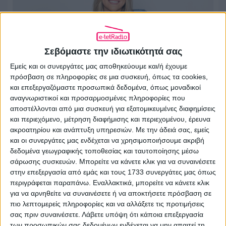
Σεβόμαστε την ιδιωτικότητά σας
Εμείς και οι συνεργάτες μας αποθηκεύουμε και/ή έχουμε
πρόσβαση σε πληροφορίες σε μια συσκευή, όπως τα cookies,
και επεξεργαζόμαστε προσωπικά δεδομένα, όπως μοναδικοί
«Εκτός Γηπέδου» στο Action 24 με τη
αναγνωριστικοί και προσαρμοσμένες πληροφορίες που
αποστέλλονται από μια συσκευή για εξατομικευμένες διαφημίσεις
Βιργινία Δικαιούλια
και περιεχόμενο, μέτρηση διαφήμισης και περιεχομένου, έρευνα
ακροατηρίου και ανάπτυξη υπηρεσιών.
Με την άδειά σας, εμείς
30.07.2026 - 15:42
και οι συνεργάτες μας ενδέχεται να χρησιμοποιήσουμε ακριβή
δεδομένα γεωγραφικής τοποθεσίας και ταυτοποίησης μέσω
σάρωσης συσκευών. Μπορείτε να κάνετε κλικ για να συναινέσετε
στην επεξεργασία από εμάς και τους 1733 συνεργάτες μας όπως
περιγράφεται παραπάνω. Εναλλακτικά, μπορείτε να κάνετε κλικ
για να αρνηθείτε να συναινέσετε ή να αποκτήσετε πρόσβαση σε
πιο λεπτομερείς πληροφορίες και να αλλάξετε τις προτιμήσεις
σας πριν συναινέσετε.
Λάβετε υπόψη ότι κάποια επεξεργασία
των προσωπικών σας δεδομένων ενδέχεται να μην απαιτεί τη