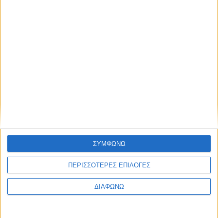
Οι τηλεοπτικές σειρές της σεζόν
2026-2027 (συνεχή updates)
17.07.2026 - 19:35
ΣΥΜΦΩΝΩ
ΠΕΡΙΣΣΟΤΕΡΕΣ ΕΠΙΛΟΓΕΣ
ΔΙΑΦΩΝΩ