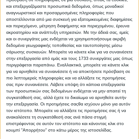
και επεξεργαζόμαστε προσωπικά δεδομένα, όπως μοναδικοί
αναγνωριστικοί και προσαρμοσμένες πληροφορίες που
αποστέλλονται από μια συσκευή για εξατομικευμένες διαφημίσεις
και περιεχόμενο, μέτρηση διαφήμισης και περιεχομένου, έρευνα
ακροατηρίου και ανάπτυξη υπηρεσιών.
Με την άδειά σας, εμείς
και οι συνεργάτες μας ενδέχεται να χρησιμοποιήσουμε ακριβή
δεδομένα γεωγραφικής τοποθεσίας και ταυτοποίησης μέσω
σάρωσης συσκευών. Μπορείτε να κάνετε κλικ για να συναινέσετε
στην επεξεργασία από εμάς και τους 1733 συνεργάτες μας όπως
περιγράφεται παραπάνω. Εναλλακτικά, μπορείτε να κάνετε κλικ
για να αρνηθείτε να συναινέσετε ή να αποκτήσετε πρόσβαση σε
πιο λεπτομερείς πληροφορίες και να αλλάξετε τις προτιμήσεις
σας πριν συναινέσετε.
Λάβετε υπόψη ότι κάποια επεξεργασία
Μέγαρο Μουσικής: Τα Highlights του
των προσωπικών σας δεδομένων ενδέχεται να μην απαιτεί τη
νέου καλλιτεχνικού προγράμματος
συγκατάθεσή σας, αλλά έχετε το δικαίωμα να αρνηθείτε αυτήν
την επεξεργασία. Οι προτιμήσεις σαςθα ισχύουν μόνο για αυτόν
02.08.2026 - 08:29
τον ιστότοπο. Μπορείτε να αλλάξετε τις προτιμήσεις σας ή να
ανακαλέσετε τη συγκατάθεσή σας ανά πάσα στιγμή
επιστρέφοντας σε αυτόν τον ιστότοπο και κάνοντας κλικ στο
κουμπί "Απορρήτου" στο κάτω μέρος της ιστοσελίδας.