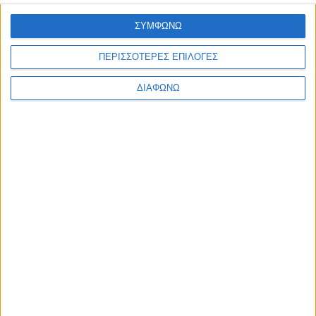
07.08.2026 - 08:28
ΣΥΜΦΩΝΩ
ΠΕΡΙΣΣΟΤΕΡΕΣ ΕΠΙΛΟΓΕΣ
ΔΙΑΦΩΝΩ
Οι τηλεοπτικές σειρές της σεζόν
2026-2027 (συνεχή updates)
17.07.2026 - 19:35