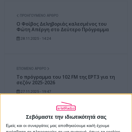
ΠΡΟΗΓΟΎΜΕΝΟ ΆΡΘΡΟ
Ο Φοίβος Δεληβοριάς καλεσμένος του
Φώτη Απέργη στο Δεύτερο Πρόγραμμα
28.11.2025 - 14:24
ΕΠΌΜΕΝΟ ΆΡΘΡΟ
Το πρόγραμμα του 102 FM της ΕΡΤ3 για τη
σεζόν 2025-2026
27.11.2025 - 19:47
Σεβόμαστε την ιδιωτικότητά σας
ΣΧΕΤΙΚΑ ΑΡΘΡΑ
Εμείς και οι συνεργάτες μας αποθηκεύουμε και/ή έχουμε
πρόσβαση σε πληροφορίες σε μια συσκευή, όπως τα cookies,