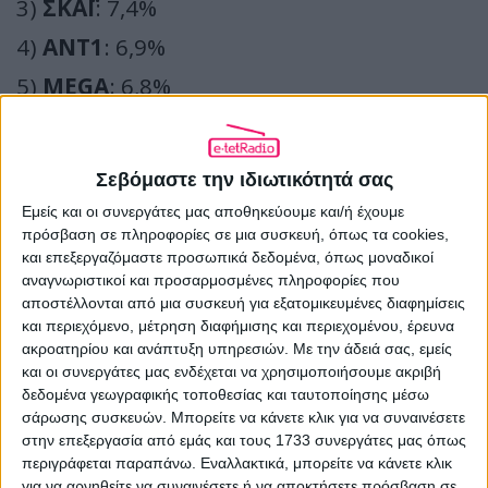
3)
ΣΚΑΪ
: 7,4%
4)
ΑΝΤ1
: 6,9%
5)
MEGA
: 6,8%
6)
ΕΡΤ1
: 2,9%
7)
OPEN
: 1,9%
Σεβόμαστε την ιδιωτικότητά σας
8)
ΜΑΚ TV
: 1,8%
Εμείς και οι συνεργάτες μας αποθηκεύουμε και/ή έχουμε
πρόσβαση σε πληροφορίες σε μια συσκευή, όπως τα cookies,
ΚΕΝΤΡΙΚΑ ΔΕΛΤΙΑ ΕΙΔΗΣΕΩΝ
(σύνολο)
και επεξεργαζόμαστε προσωπικά δεδομένα, όπως μοναδικοί
αναγνωριστικοί και προσαρμοσμένες πληροφορίες που
1)
ALPHA
(Αντώνης Σρόιτερ): 15,8%
αποστέλλονται από μια συσκευή για εξατομικευμένες διαφημίσεις
και περιεχόμενο, μέτρηση διαφήμισης και περιεχομένου, έρευνα
2)
MEGA
(Ράνια Τζίμα): 15,6%
ακροατηρίου και ανάπτυξη υπηρεσιών.
Με την άδειά σας, εμείς
3)
STAR
(Μάρα Ζαχαρέα): 14,5%
και οι συνεργάτες μας ενδέχεται να χρησιμοποιήσουμε ακριβή
δεδομένα γεωγραφικής τοποθεσίας και ταυτοποίησης μέσω
4)
OPEN
(Εύα Αντωνοπούλου): 9%
σάρωσης συσκευών. Μπορείτε να κάνετε κλικ για να συναινέσετε
στην επεξεργασία από εμάς και τους 1733 συνεργάτες μας όπως
5)
ΣΚΑΪ
(Χριστίνα Βίδου): 8,8%
περιγράφεται παραπάνω. Εναλλακτικά, μπορείτε να κάνετε κλικ
για να αρνηθείτε να συναινέσετε ή να αποκτήσετε πρόσβαση σε