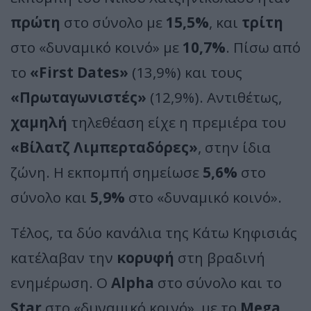
πρώτη
στο σύνολο με
15,5%
, και
τρίτη
στο «δυναμικό κοινό» με
10,7%
. Πίσω από
το
«First Dates»
(13,9%) και τους
«Πρωταγωνιστές»
(12,9%). Αντιθέτως,
χαμηλή
τηλεθέαση είχε η πρεμιέρα του
«Βίλατζ Λιμπερταδόρες»
, στην ίδια
ζώνη. Η εκπομπή σημείωσε
5,6%
στο
σύνολο και
5,9%
στο «δυναμικό κοινό».
Τέλος, τα δύο κανάλια της Κάτω Κηφισιάς
κατέλαβαν την
κορυφή
στη βραδινή
ενημέρωση. Ο
Alpha
στο σύνολο και το
Star
στο «δυναμικό κοινό», με το
Mega