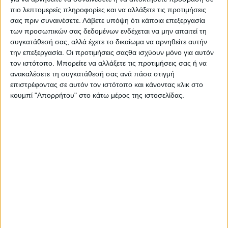
6)
ΑΝΤ1
(Νίκος Χατζηνικολάου): 7,2%
πιο λεπτομερείς πληροφορίες και να αλλάξετε τις προτιμήσεις
7)
ΕΡΤ1
(Απόστολος Μαγγηριάδης): 4,2%
σας πριν συναινέσετε.
Λάβετε υπόψη ότι κάποια επεξεργασία
των προσωπικών σας δεδομένων ενδέχεται να μην απαιτεί τη
συγκατάθεσή σας, αλλά έχετε το δικαίωμα να αρνηθείτε αυτήν
ΚΕΝΤΡΙΚΑ ΔΕΛΤΙΑ ΕΙΔΗΣΕΩΝ
(18-54)
την επεξεργασία. Οι προτιμήσεις σαςθα ισχύουν μόνο για αυτόν
1)
STAR
(Μάρα Ζαχαρέα): 14,8%
τον ιστότοπο. Μπορείτε να αλλάξετε τις προτιμήσεις σας ή να
ανακαλέσετε τη συγκατάθεσή σας ανά πάσα στιγμή
2)
MEGA
(Ράνια Τζίμα): 13,6%
επιστρέφοντας σε αυτόν τον ιστότοπο και κάνοντας κλικ στο
κουμπί "Απορρήτου" στο κάτω μέρος της ιστοσελίδας.
3)
ALPHA
(Αντώνης Σρόιτερ): 11,8%
4)
ΣΚΑΪ
(Χριστίνα Βίδου): 6,9%
5)
ΑΝΤ1
(Νίκος Χατζηνικολάου): 6,5%
6)
OPEN
(Εύα Αντωνοπούλου): 4,1%
7)
ΕΡΤ1
(Απόστολος Μαγγηριάδης): 2,7%
ΔΙΑΒΑΣΤΕ ΕΠΙΣΗΣ