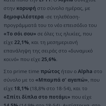
στην
κορυφή
στο σύνολο ημέρας, με
δημοφιλέστερα
-σε τηλεθέαση-
προγράμματά του το νέο επεισόδιο του
«Το σόι σου»
σε όλες τις ηλικίες, που
είχε
22,1%
, και τη μεσημεριανή
επανάληψη της σειράς στο «δυναμικό
κοινό» που είχε
25,6%
.
Στο prime time
πρώτος
ήταν ο
Alpha
στο
σύνολο με το
«Μπαμπά σ' αγαπώ»
, που
είχε
18,1%
(18,8% στο 18-54), και το
«Σπίτι δίπλα στο ποτάμι»
που είχε
14,5%
(14,9% στο 18-54). Αντίστοιχα, στο