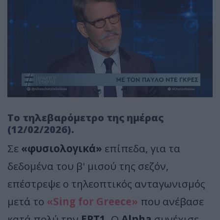
Το τηλεβαρόμετρο της ημέρας
(12/02/2026).
Σε
«φυσιολογικά»
επίπεδα, για τα
δεδομένα του β' μισού της σεζόν,
επέστρεψε ο τηλεοπτικός ανταγωνισμός
μετά το
«Sing for Greece»
που ανέβασε
κατά πολύ την
ΕΡΤ1
. Ο
Alpha
συνέχισε