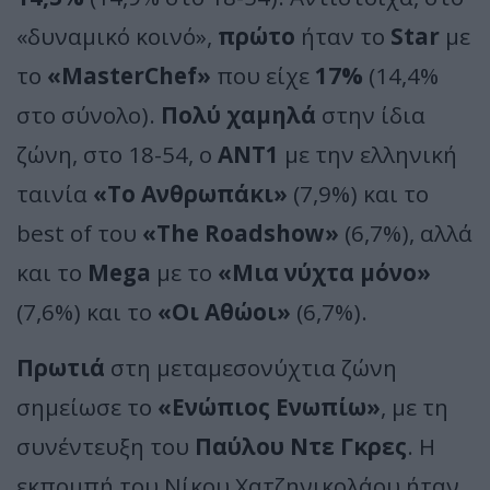
«δυναμικό κοινό»,
πρώτο
ήταν το
Star
με
το
«MasterChef»
που είχε
17%
(14,4%
στο σύνολο).
Πολύ χαμηλά
στην ίδια
ζώνη, στο 18-54, ο
ΑΝΤ1
με την ελληνική
ταινία
«Το Ανθρωπάκι»
(7,9%) και το
best of του
«The Roadshow»
(6,7%), αλλά
και το
Mega
με το
«Μια νύχτα μόνο»
(7,6%) και το
«Οι Αθώοι»
(6,7%).
Πρωτιά
στη μεταμεσονύχτια ζώνη
σημείωσε το
«Ενώπιος Ενωπίω»
, με τη
συνέντευξη του
Παύλου Ντε Γκρες
. Η
εκπομπή του Νίκου Χατζηνικολάου ήταν