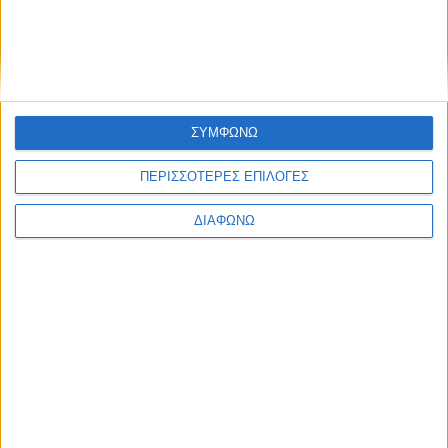
Ενώ το Mega News 104.6
ετοιμάζεται, το Mega News (σκέτο)
παίρνει πρωτιές στα social media
ΣΥΜΦΩΝΩ
07.08.2026 - 09:17
ΠΕΡΙΣΣΟΤΕΡΕΣ ΕΠΙΛΟΓΕΣ
ΔΙΑΦΩΝΩ
Ο Alpha θα προβάλλει το «Ριφιφί»