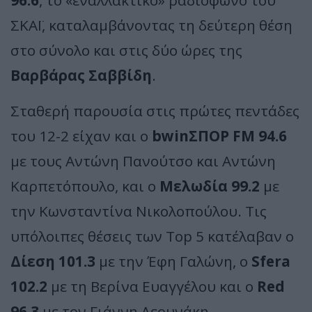
96.6
, το «εναλλακτικό» ραδιόφωνο του
ΣΚΑΪ, καταλαμβάνοντας τη δεύτερη θέση
στο σύνολο και στις δύο ώρες της
Βαρβάρας Σαββίδη
.
Σταθερή παρουσία στις πρώτες πεντάδες
του 12-2 είχαν και ο
bwinΣΠΟΡ FM 94.6
με τους Αντώνη Πανούτσο και Αντώνη
Καρπετόπουλο, και ο
Μελωδία 99.2
με
την Κωνσταντίνα Νικολοπούλου. Τις
υπόλοιπες θέσεις των Top 5 κατέλαβαν ο
Δίεση 101.3
με την Έφη Γαλώνη, ο
Sfera
102.2
με τη Βερίνα Ευαγγέλου και ο
Red
96.3
με τον Γιάννη Λεουνάκη.