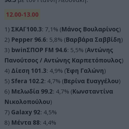
12.00-13.00
1)
ΣΚΑΪ 100.3
: 7,1% (
Μάνος Βουλαρίνος
)
2)
Pepper 96.6
: 5,8% (
Βαρβάρα Σαββίδη
)
3)
bwinΣΠΟΡ FM 94.6
: 5,5% (
Αντώνης
Πανούτσος / Αντώνης Καρπετόπουλος
)
4)
Δίεση 101.3
: 4,9% (
Έφη Γαλώνη
)
5)
Sfera 102.2
: 4,7% (
Βερίνα Ευαγγέλου
)
6)
Μελωδία 99.2
: 4,7% (
Κωνσταντίνα
Νικολοπούλου
)
7)
Galaxy 92
: 4,5%
8)
Μέντα 88
: 4,4%