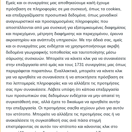
Εμείς και οι συνεργάτες μας αποθηκεύουμε και/ή έχουμε
10)
Μέντα 88
: 4,6%
πρόσβαση σε πληροφορίες σε μια συσκευή, όπως τα cookies,
και επεξεργαζόμαστε προσωπικά δεδομένα, όπως μοναδικοί
11)
Galaxy 92
: 4,5%
αναγνωριστικοί και προσαρμοσμένες πληροφορίες που
αποστέλλονται από μια συσκευή για εξατομικευμένες διαφημίσεις
12)
Hit 88.9
: 4,5%
και περιεχόμενο, μέτρηση διαφήμισης και περιεχομένου, έρευνα
13)
Παραπολιτικά 90.1
: 4,4%
ακροατηρίου και ανάπτυξη υπηρεσιών.
Με την άδειά σας, εμείς
και οι συνεργάτες μας ενδέχεται να χρησιμοποιήσουμε ακριβή
14)
Ρυθμός 94.9
: 4,2%
δεδομένα γεωγραφικής τοποθεσίας και ταυτοποίησης μέσω
σάρωσης συσκευών. Μπορείτε να κάνετε κλικ για να συναινέσετε
15)
Easy 97.2
: 4,1%
στην επεξεργασία από εμάς και τους 1731 συνεργάτες μας όπως
περιγράφεται παραπάνω. Εναλλακτικά, μπορείτε να κάνετε κλικ
16)
Real 97.8
: 3,8%
για να αρνηθείτε να συναινέσετε ή να αποκτήσετε πρόσβαση σε
17)
Λάμψη 92.3
: 3,7%
πιο λεπτομερείς πληροφορίες και να αλλάξετε τις προτιμήσεις
σας πριν συναινέσετε.
Λάβετε υπόψη ότι κάποια επεξεργασία
18)
Rebel 105.2
: 3,5%
των προσωπικών σας δεδομένων ενδέχεται να μην απαιτεί τη
συγκατάθεσή σας, αλλά έχετε το δικαίωμα να αρνηθείτε αυτήν
19)
Rock FM 96.9
: 3,5%
την επεξεργασία. Οι προτιμήσεις σαςθα ισχύουν μόνο για αυτόν
20)
Best 92.6
: 3,4%
τον ιστότοπο. Μπορείτε να αλλάξετε τις προτιμήσεις σας ή να
ανακαλέσετε τη συγκατάθεσή σας ανά πάσα στιγμή
επιστρέφοντας σε αυτόν τον ιστότοπο και κάνοντας κλικ στο
21)
Happy 104
: 3,3%