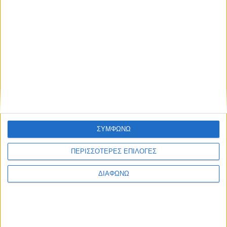
Αποχώρησε από το Open η Μίνα
Καραμήτρου
31.07.2026 - 14:00
BEST OF
E-TETRADIO
ΣΥΜΦΩΝΩ
ΠΕΡΙΣΣΟΤΕΡΕΣ ΕΠΙΛΟΓΕΣ
ΔΙΑΦΩΝΩ