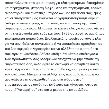
αποστέλλονται από μια συσκευή για εξατομικευμένες διαφημίσεις
και περιεχόμενο, μέτρηση διαφήμισης και περιεχομένου, έρευνα
ακροατηρίου και ανάπτυξη υπηρεσιών.
Με την άδειά σας, εμείς
και οι συνεργάτες μας ενδέχεται να χρησιμοποιήσουμε ακριβή
δεδομένα γεωγραφικής τοποθεσίας και ταυτοποίησης μέσω
Το Δεύτερο Πρόγραμμα 103.7
σάρωσης συσκευών. Μπορείτε να κάνετε κλικ για να συναινέσετε
αποχαιρετά τη Μαίρη Λίντα
στην επεξεργασία από εμάς και τους 1733 συνεργάτες μας όπως
περιγράφεται παραπάνω. Εναλλακτικά, μπορείτε να κάνετε κλικ
για να αρνηθείτε να συναινέσετε ή να αποκτήσετε πρόσβαση σε
22.07.2026 - 13:46
πιο λεπτομερείς πληροφορίες και να αλλάξετε τις προτιμήσεις
σας πριν συναινέσετε.
Λάβετε υπόψη ότι κάποια επεξεργασία
των προσωπικών σας δεδομένων ενδέχεται να μην απαιτεί τη
συγκατάθεσή σας, αλλά έχετε το δικαίωμα να αρνηθείτε αυτήν
την επεξεργασία. Οι προτιμήσεις σαςθα ισχύουν μόνο για αυτόν
τον ιστότοπο. Μπορείτε να αλλάξετε τις προτιμήσεις σας ή να
ανακαλέσετε τη συγκατάθεσή σας ανά πάσα στιγμή
επιστρέφοντας σε αυτόν τον ιστότοπο και κάνοντας κλικ στο
κουμπί "Απορρήτου" στο κάτω μέρος της ιστοσελίδας.