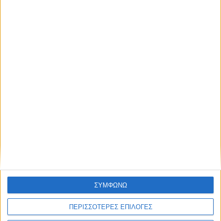
Το εθνικό τραύμα των πυρκαγιών
και η αθέατη παρανομία της
τηλεοπτικής κάλυψης
05.08.2026 - 18:24
ΣΥΜΦΩΝΩ
ΠΕΡΙΣΣΟΤΕΡΕΣ ΕΠΙΛΟΓΕΣ