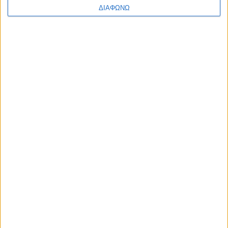
ΔΙΑΦΩΝΩ
Οι τηλεοπτικές σειρές της σεζόν
2026-2027 (συνεχή updates)
17.07.2026 - 19:35