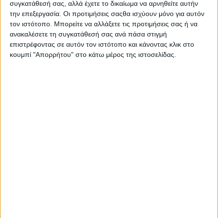
συγκατάθεσή σας, αλλά έχετε το δικαίωμα να αρνηθείτε αυτήν
απαιτητική πραγματικότητα του
την επεξεργασία. Οι προτιμήσεις σαςθα ισχύουν μόνο για αυτόν
ελληνικού ποδοσφαίρου
.
τον ιστότοπο. Μπορείτε να αλλάξετε τις προτιμήσεις σας ή να
ανακαλέσετε τη συγκατάθεσή σας ανά πάσα στιγμή
επιστρέφοντας σε αυτόν τον ιστότοπο και κάνοντας κλικ στο
κουμπί "Απορρήτου" στο κάτω μέρος της ιστοσελίδας.
ΔΙΑΒΑΣΤΕ ΕΠΙΣΗΣ
Το εθνικό τραύμα των πυρκαγιών και η αθέατη
παρανομία της τηλεοπτικής κάλυψης
Πάνος Πουλίζος: Η μουσική δεν αφήνει να σε
«καταπιούν»
Τόλμησε και γέλασε; Στην πυρά! Όλοι οι άλλοι είναι
αθώοι...
Αυτός είναι (μέχρι τώρα) ο χάρτης συχνοτήτων
ραδιοφώνων στην Αττική
Ο Στάθης Τσαγκαρουσιάνος για την Lifo τα χρόνια του
ΣΥΡΙΖΑ