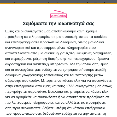
τεράστια εμπειρία, όπως ο
Φατίχ Τερίμ
και ο
Ράφα Μπενίτεθ
, δεν απέδωσαν τα
αναμενόμενα, με αποτέλεσμα η διοίκηση
Σεβόμαστε την ιδιωτικότητά σας
να στραφεί πλέον σε έναν νέο, φιλόδοξο
Εμείς και οι συνεργάτες μας αποθηκεύουμε και/ή έχουμε
πρόσβαση σε πληροφορίες σε μια συσκευή, όπως τα cookies,
και εξελισσόμενο προπονητή.
και επεξεργαζόμαστε προσωπικά δεδομένα, όπως μοναδικοί
αναγνωριστικοί και προσαρμοσμένες πληροφορίες που
αποστέλλονται από μια συσκευή για εξατομικευμένες διαφημίσεις
Ο
Παναθηναϊκός
δείχνει έτοιμος να
και περιεχόμενο, μέτρηση διαφήμισης και περιεχομένου, έρευνα
επενδύσει όχι απλώς σε έναν προπονητή,
ακροατηρίου και ανάπτυξη υπηρεσιών.
Με την άδειά σας, εμείς
και οι συνεργάτες μας ενδέχεται να χρησιμοποιήσουμε ακριβή
αλλά σε μια νέα ποδοσφαιρική
δεδομένα γεωγραφικής τοποθεσίας και ταυτοποίησης μέσω
σάρωσης συσκευών. Μπορείτε να κάνετε κλικ για να συναινέσετε
ταυτότητα. Και ο
Γιάκομπ Νίστρουπ
στην επεξεργασία από εμάς και τους 1733 συνεργάτες μας όπως
καλείται τώρα να αποδείξει πως μπορεί
περιγράφεται παραπάνω. Εναλλακτικά, μπορείτε να κάνετε κλικ
για να αρνηθείτε να συναινέσετε ή να αποκτήσετε πρόσβαση σε
να μεταφέρει την επιτυχία και τη
πιο λεπτομερείς πληροφορίες και να αλλάξετε τις προτιμήσεις
σας πριν συναινέσετε.
Λάβετε υπόψη ότι κάποια επεξεργασία
φιλοσοφία του από τη Δανία στην
των προσωπικών σας δεδομένων ενδέχεται να μην απαιτεί τη