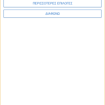
ΠΕΡΙΣΣΟΤΕΡΕΣ ΕΠΙΛΟΓΕΣ
ΔΙΑΦΩΝΩ
Ενώ το Mega News 104.6
ετοιμάζεται, το Mega News (σκέτο)
παίρνει πρωτιές στα social media
07.08.2026 - 09:17