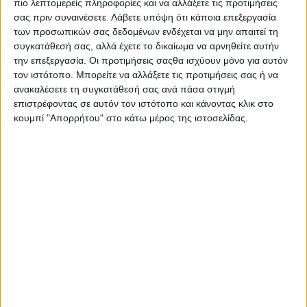
πιο λεπτομερείς πληροφορίες και να αλλάξετε τις προτιμήσεις
σας πριν συναινέσετε.
Λάβετε υπόψη ότι κάποια επεξεργασία
ΕΠΌΜΕΝΟ ΆΡΘΡΟ
των προσωπικών σας δεδομένων ενδέχεται να μην απαιτεί τη
Τα «Αληθινά Σενάρια» της ΕΤ3 για την
συγκατάθεσή σας, αλλά έχετε το δικαίωμα να αρνηθείτε αυτήν
σφαγή στο Δίστομο
την επεξεργασία. Οι προτιμήσεις σαςθα ισχύουν μόνο για αυτόν
τον ιστότοπο. Μπορείτε να αλλάξετε τις προτιμήσεις σας ή να
10.06.2026 - 09:10
ανακαλέσετε τη συγκατάθεσή σας ανά πάσα στιγμή
επιστρέφοντας σε αυτόν τον ιστότοπο και κάνοντας κλικ στο
κουμπί "Απορρήτου" στο κάτω μέρος της ιστοσελίδας.
ΣΧΕΤΙΚΑ ΑΡΘΡΑ