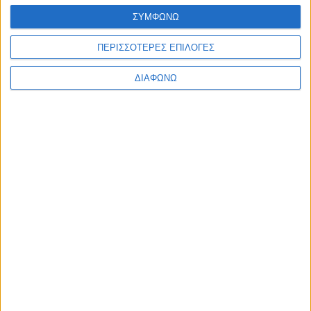
ΣΥΜΦΩΝΩ
ΠΕΡΙΣΣΟΤΕΡΕΣ ΕΠΙΛΟΓΕΣ
ΔΙΑΦΩΝΩ
Το εθνικό τραύμα των πυρκαγιών
και η αθέατη παρανομία της
τηλεοπτικής κάλυψης
05.08.2026 - 18:24