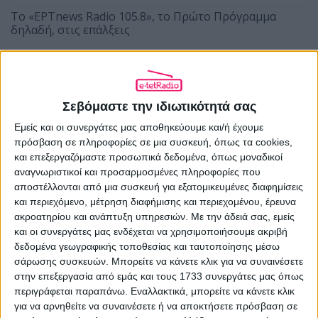
Το «ΕΡΤnews Radio 105.8», το Πρώτο Πρόγραμμα
δηλαδή, στις επάλξεις
Το «Θέατρο της Κυριακής στο Τρίτο» τιμά τη μνήμη
της Μάρως Κοντού
Σεβόμαστε την ιδιωτικότητά σας
Εμείς και οι συνεργάτες μας αποθηκεύουμε και/ή έχουμε
πρόσβαση σε πληροφορίες σε μια συσκευή, όπως τα cookies,
και επεξεργαζόμαστε προσωπικά δεδομένα, όπως μοναδικοί
αναγνωριστικοί και προσαρμοσμένες πληροφορίες που
αποστέλλονται από μια συσκευή για εξατομικευμένες διαφημίσεις
ΠΡΟΗΓΟΎΜΕΝΟ ΆΡΘΡΟ
και περιεχόμενο, μέτρηση διαφήμισης και περιεχομένου, έρευνα
ακροατηρίου και ανάπτυξη υπηρεσιών.
Με την άδειά σας, εμείς
ΕΣΗΕΑ: «Σε απόλυτη αντίθεση με τη
δεοντολογία η ενασχόληση
και οι συνεργάτες μας ενδέχεται να χρησιμοποιήσουμε ακριβή
δημοσιογράφων με διαφημίσεις»
δεδομένα γεωγραφικής τοποθεσίας και ταυτοποίησης μέσω
σάρωσης συσκευών. Μπορείτε να κάνετε κλικ για να συναινέσετε
09.06.2026 - 16:38
στην επεξεργασία από εμάς και τους 1733 συνεργάτες μας όπως
περιγράφεται παραπάνω. Εναλλακτικά, μπορείτε να κάνετε κλικ
για να αρνηθείτε να συναινέσετε ή να αποκτήσετε πρόσβαση σε