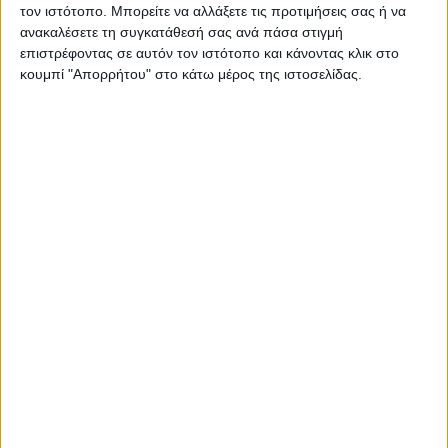
τον ιστότοπο. Μπορείτε να αλλάξετε τις προτιμήσεις σας ή να
ανακαλέσετε τη συγκατάθεσή σας ανά πάσα στιγμή
επιστρέφοντας σε αυτόν τον ιστότοπο και κάνοντας κλικ στο
κουμπί "Απορρήτου" στο κάτω μέρος της ιστοσελίδας.
Τέλος σεζόν για τα «Σάουντρακς» του
Ελληνικού 93.2 με αφιέρωμα στον
Κώστα Λειβαδά
23.07.2026 - 13:00