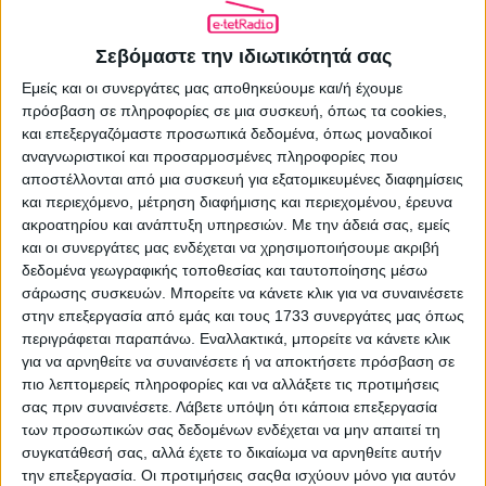
10.06.2026 - 12:03
Σεβόμαστε την ιδιωτικότητά σας
Εμείς και οι συνεργάτες μας αποθηκεύουμε και/ή έχουμε
πρόσβαση σε πληροφορίες σε μια συσκευή, όπως τα cookies,
και επεξεργαζόμαστε προσωπικά δεδομένα, όπως μοναδικοί
ΕΠΌΜΕΝΟ ΆΡΘΡΟ
αναγνωριστικοί και προσαρμοσμένες πληροφορίες που
Ιούνιος με έξι αγαπημένες ξένες ταινίες
αποστέλλονται από μια συσκευή για εξατομικευμένες διαφημίσεις
στην ΕΡΤ1 τα Σαββατοκύριακα
και περιεχόμενο, μέτρηση διαφήμισης και περιεχομένου, έρευνα
10.06.2026 - 13:51
ακροατηρίου και ανάπτυξη υπηρεσιών.
Με την άδειά σας, εμείς
και οι συνεργάτες μας ενδέχεται να χρησιμοποιήσουμε ακριβή
δεδομένα γεωγραφικής τοποθεσίας και ταυτοποίησης μέσω
σάρωσης συσκευών. Μπορείτε να κάνετε κλικ για να συναινέσετε
ΣΧΕΤΙΚΑ ΑΡΘΡΑ
στην επεξεργασία από εμάς και τους 1733 συνεργάτες μας όπως
περιγράφεται παραπάνω. Εναλλακτικά, μπορείτε να κάνετε κλικ
για να αρνηθείτε να συναινέσετε ή να αποκτήσετε πρόσβαση σε
πιο λεπτομερείς πληροφορίες και να αλλάξετε τις προτιμήσεις
σας πριν συναινέσετε.
Λάβετε υπόψη ότι κάποια επεξεργασία
των προσωπικών σας δεδομένων ενδέχεται να μην απαιτεί τη
συγκατάθεσή σας, αλλά έχετε το δικαίωμα να αρνηθείτε αυτήν
την επεξεργασία. Οι προτιμήσεις σαςθα ισχύουν μόνο για αυτόν