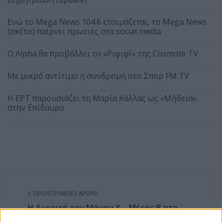
Ενώ το Mega News 104.6 ετοιμάζεται, το Mega News
(σκέτο) παίρνει πρωτιές στα social media
Ο Alpha θα προβάλλει το «Ριφιφί» της Cosmote TV
Με μικρό αντίτιμο η συνδρομή στο Σπορ FM TV
Η ΕΡΤ παρουσιάζει τη Μαρία Κάλλας ως «Μήδεια»
στην Επίδαυρο
ΠΡΟΗΓΟΎΜΕΝΟ ΆΡΘΡΟ
Η Αμερική του Μάνου Χ – Μέρος Β΄ στο
Ηρώδειο